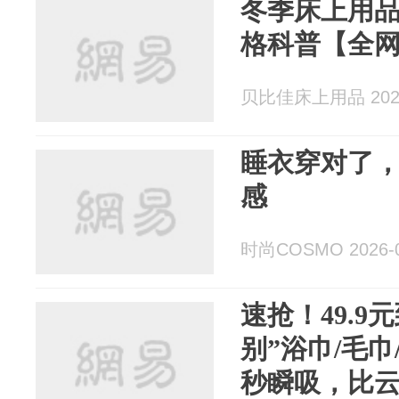
冬季床上用
格科普【全
贝比佳床上用品 2026
睡衣穿对了
感
时尚COSMO 2026-0
速抢！49.9
别”浴巾/毛
秒瞬吸，比云