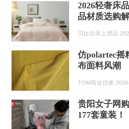
2026轻奢
品材质选购
贝比佳床上用品 2026
仿polart
布面料风潮
TOM商业访谈 2026-
贵阳女子网
177套童装！