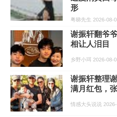
形
粤睇先生 2026-08-0
谢振轩翻爷
相让人泪目
乡野小珥 2026-08-0
谢振轩整理
满月红包，
情感大头说说 2026-0