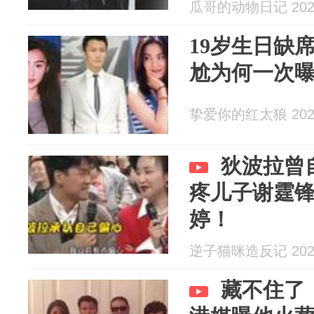
瓜哥的动物日记 2026
19岁生日缺
尬为何一次
挚爱你的红太狼 2026
狄波拉曾
疼儿子谢霆
婷！
逆子猫咪造反记 2026
藏不住了