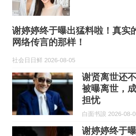
谢婷婷终于曝出猛料啦！真实
网络传言的那样！
社会日日鲜 2026-08-05
谢贤离世还不
被曝离世，
担忧
白面书誏 2026-08-0
谢婷婷终于