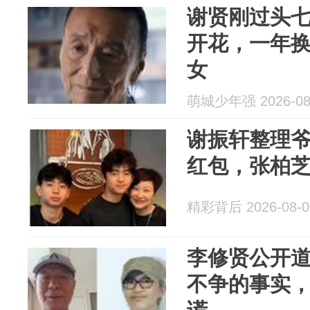
谢贤刚过头
开花，一年换
女
萌城少年强 2026-08
谢振轩整理
红包，张柏
精彩背后 2026-08-0
李修贤公开
不争的事实