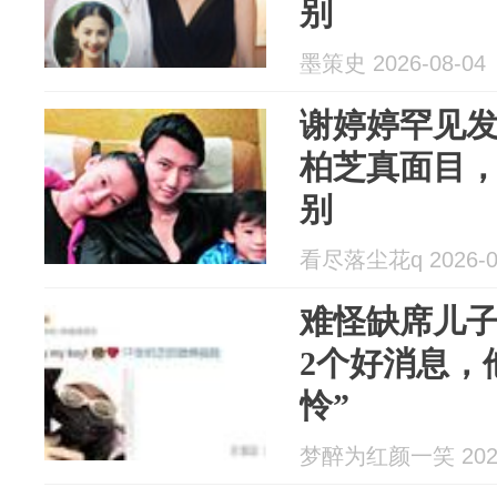
别
墨策史 2026-08-04
谢婷婷罕见
柏芝真面目
别
看尽落尘花q 2026-0
难怪缺席儿
2个好消息，
怜”
梦醉为红颜一笑 2026