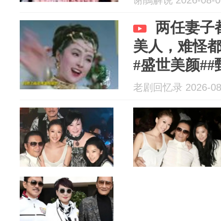
谢鵑解说 2026-08-0
两任妻子
美人，难怪
#盛世美颜##
贤
老剧回忆录 2026-08