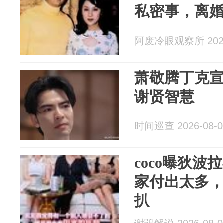
私密事，离
阿废冷眼观察所 2026
萧敬腾丁克宣
谢贤智慧
时间巡查 2026-08-0
coco曝狄
家付出太多
扒