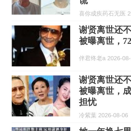
谎
喜你成疾药石无医 202
谢贤离世还不
被曝离世，7
伴君终老a 2026-08-
谢贤离世还不
被曝离世，
担忧
冷紫葉 2026-08-06