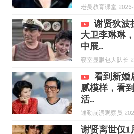
老吴教育课堂 2026-0
谢贤狄波
大卫李琳琳
中展..
寝室显眼包大队长 202
看到新婚
腻模样，看到
活..
通勤崩溃观察员 2026
谢贤离世仅1