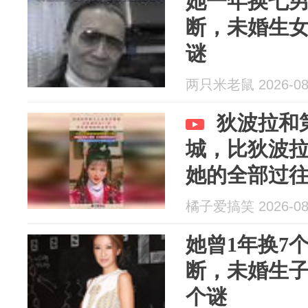
她一年换七
断，未婚生
谜
两只米老鼠 2026-08
狄波拉和
城，比狄波拉
她的全部过
橘子爱搞笑 2026-08
她曾1年换7
断，未婚生
个谜