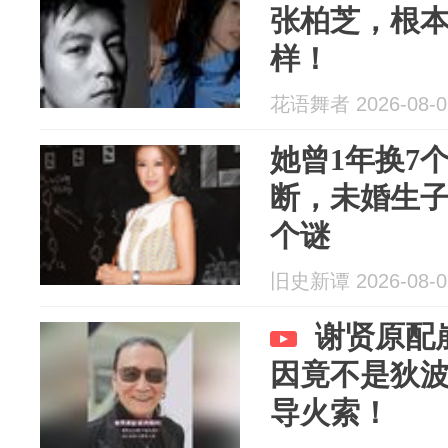
张柏芝，根
样！
花语舞者 2026-08-0
她曾1年换7
断，未婚生
个谜
旧史新谭 2026-08-0
谢贤原配
因竟不是狄
导火索！