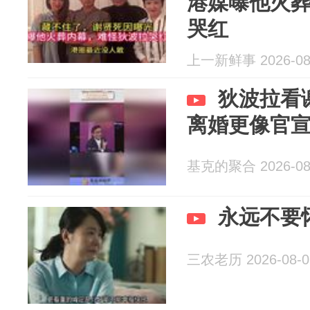
港媒曝他火
哭红
上一新鲜事 2026-08
狄波拉看
离婚更像官
基克的聚合 2026-08
永远不要
三农老历 2026-08-0