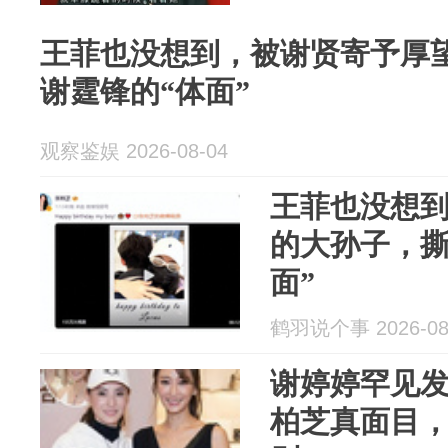
王菲也没想到，被谢贤寄予厚
谢霆锋的“体面”
观察鉴娱 2026-08-04
王菲也没想
的大孙子，撕
面”
鹤羽说个事 2026-08
谢婷婷罕见
柏芝真面目