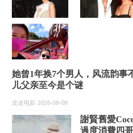
她曾1年换7个男人，风流韵事
儿父亲至今是个谜
皮皮电影 2026-08-08
謝賢舊愛Co
過度消費四哥