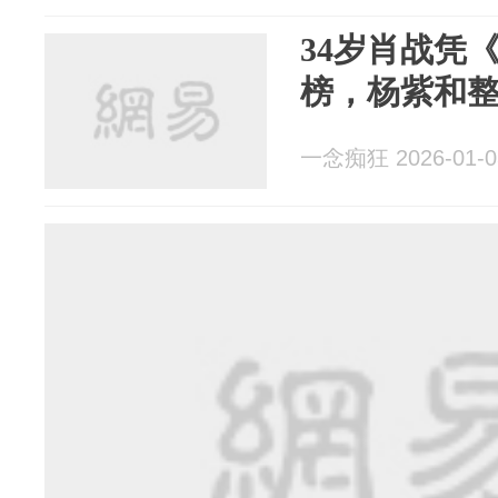
34岁肖战凭
榜，杨紫和整
一念痴狂 2026-01-0