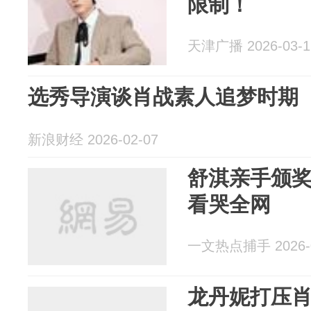
限制！
天津广播 2026-03-1
选秀导演谈肖战素人追梦时期
新浪财经 2026-02-07
舒淇亲手颁
看哭全网
一文热点捕手 2026-0
龙丹妮打压