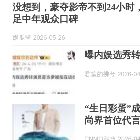
没想到，豪夺影帝不到24小时
足中年观众口碑
娱瓜酱 2026-05-26
曝内娱选秀
君笙的拂兮 2026-04
“生日彩蛋”
尚界首位代
CNMO科技 2026-04