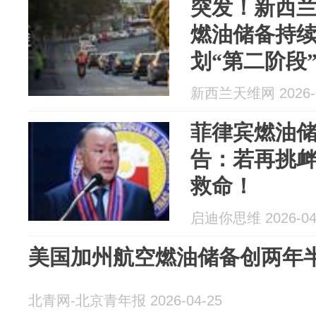
突发！新西
燃油储备持
划“第二阶段
本周将做好
新西兰天维网 2026-0
菲律宾燃油
告：若再挑
救命！
启迪你思维 2026-04
美国加州航空燃油储备创两年
北青网-北京青年报 2026-04-25