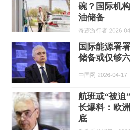
碗？国际机
油储备
奇迹游行者 2026-04
国际能源署
储备或仅够
中国网 2026-04-17
航班或“被迫
长爆料：欧
底