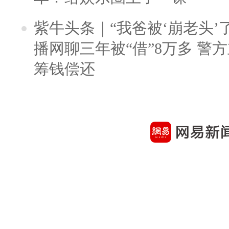
紫牛头条｜“我爸被‘崩老头’
播网聊三年被“借”8万多 警
筹钱偿还