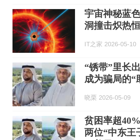
宇宙神秘蓝
洞撞击炽热
IT之家 2026-05-10
“锈带”里长
成为骗局的“
晓栗 2026-05-09
贫困率超40
两位“中东王