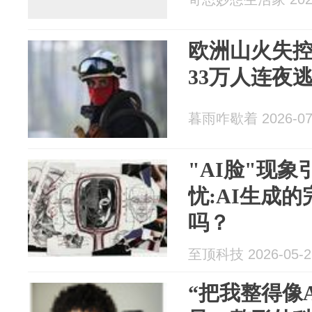
欧洲山火失
33万人连夜逃
暮雨咋歇着 2026-07
"AI脸"现
忧:AI生成
吗？
至顶科技 2026-05-2
“把我整得像