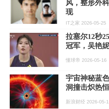
风，整形外
现
IT之家 2026-05-25
拉塞尔12秒2
冠军，吴艳妮
懂球帝 2026-05-16
宇宙神秘蓝
洞撞击炽热
新浪财经 2026-05-1