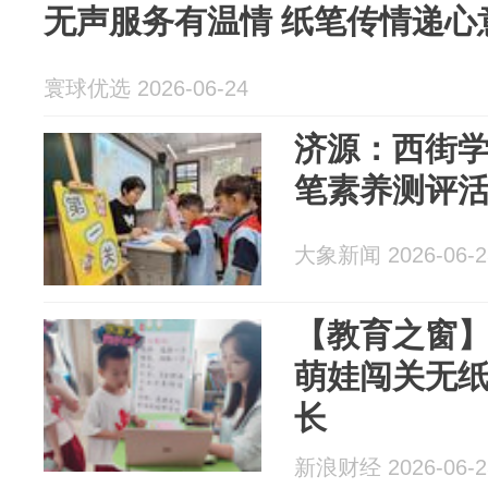
无声服务有温情 纸笔传情递心
寰球优选 2026-06-24
济源：西街
笔素养测评
大象新闻 2026-06-2
【教育之窗
萌娃闯关无纸
长
新浪财经 2026-06-2