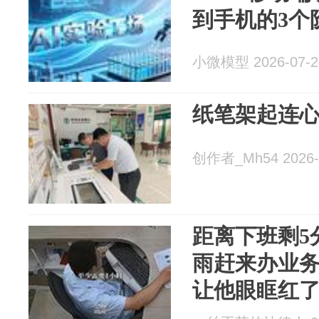
到手机的3个
小微模型 2026-07-2
纸笔架起连心
创作者_Mh54 2026-
距离下班剩5
雨赶来办业
让他眼眶红