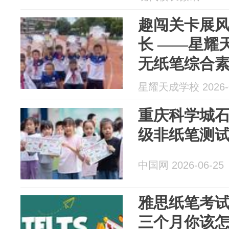
趣闯关卡展风
长 ——星耀
无纸笔综合
星耀天成学校 2026-0
重庆科学城
级非纸笔测
中国网 2026-06-25
雅思纸笔考
三个月你该