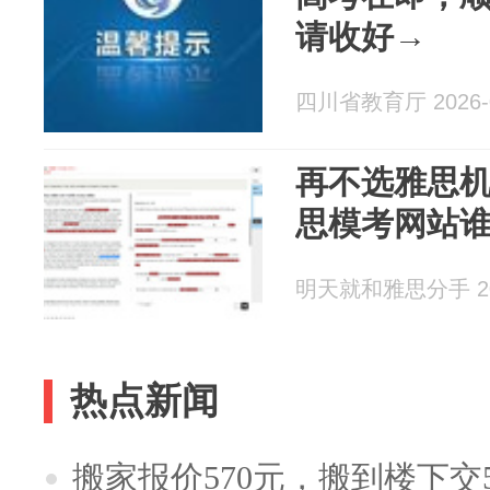
请收好→
四川省教育厅 2026-0
再不选雅思
思模考网站
明天就和雅思分手 202
热点新闻
搬家报价570元，搬到楼下交5