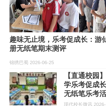
趣味无止境，乐考促成长：游
册无纸笔期末测评
锦绣巴蜀 2026-06-25
【直通校园】
学乐考促成
无纸笔乐考
现代校长微讯 2026-0