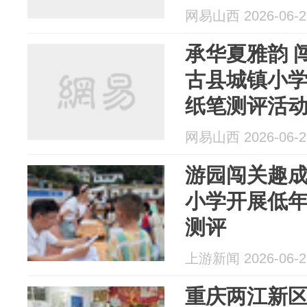
网易山西 2026-06-2
承华夏雅韵 闯国学智关 | 临汾市
古县城镇小
纸笔测评活
网易山西 2026-06-2
游园闯关趣成
小学开展低
测评
上游新闻 2026-06-2
重庆两江新