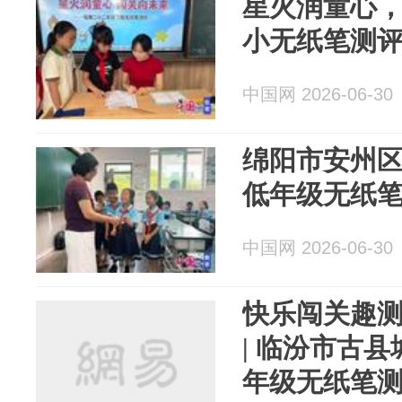
星火润童心，
小无纸笔测
中国网 2026-06-30
绵阳市安州
低年级无纸
中国网 2026-06-30
快乐闯关趣测
| 临汾市古
年级无纸笔