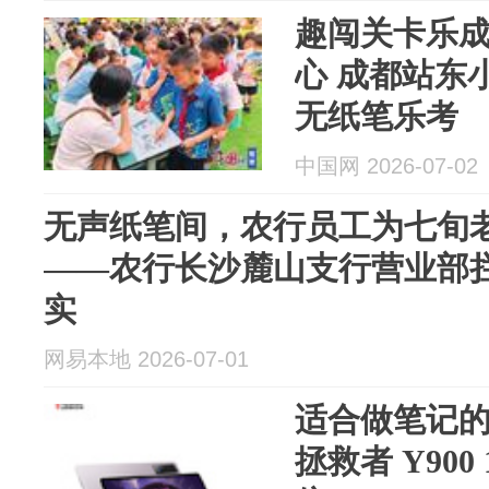
趣闯关卡乐
心 成都站东
无纸笔乐考
中国网 2026-07-02
无声纸笔间，农行员工为七旬老
——农行长沙麓山支行营业部
实
网易本地 2026-07-01
适合做笔记的
拯救者 Y90