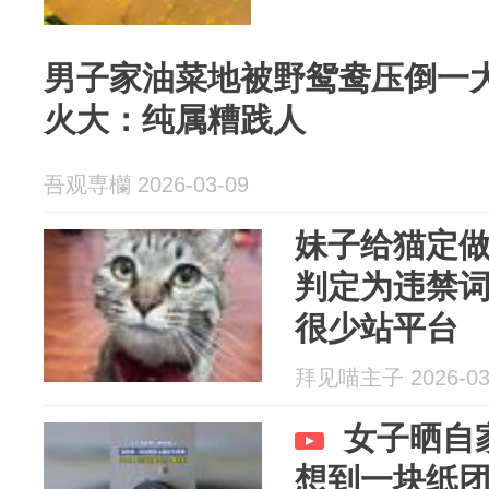
男子家油菜地被野鸳鸯压倒一
火大：纯属糟践人
吾观専欗 2026-03-09
妹子给猫定
判定为违禁
很少站平台
拜见喵主子 2026-03
女子晒自
想到一块纸