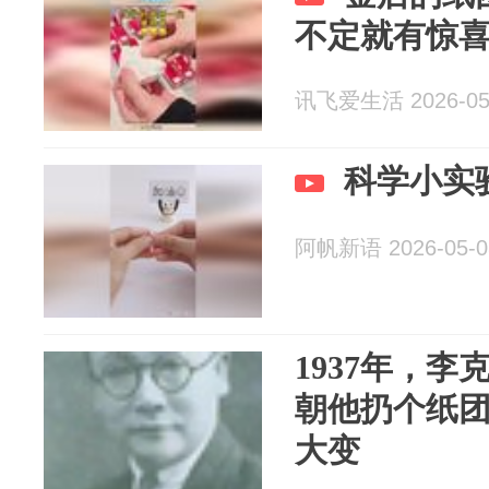
不定就有惊
讯飞爱生活 2026-05
科学小实
阿帆新语 2026-05-0
1937年，
朝他扔个纸
大变