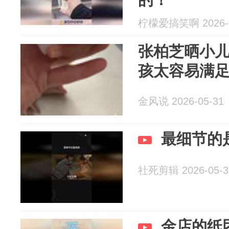
柠檬爱搞笑啊 2026-0
张柏芝晒小
孩太容易满
金风说 2026-05-31
最细节的
社死剪辑 2026-05-3
金店的纸