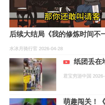
后续大结局《我的修炼时间不一
水冰月骑行官 2026-04-28
纸团丢在
君宝穷游中国 2026-0
萌趣闯关！