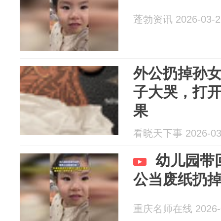
蓬勃资讯 2026-03-2
外公扔掉孙
子大哭，打
果
看晓天下事 2026-03
幼儿园带
公当废纸扔
重庆名师在线 2026-0