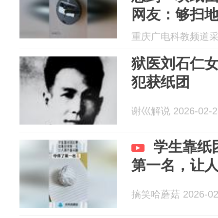
网友：够扫
重庆广电科教频道采编部
狱医刘石仁
犯获纸团
谢巛解说 2026-02-2
学生靠纸
第一名，让
搞笑哈蘑菇 2026-02