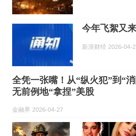
今年飞絮又
新浪财经 2026-04-2
全凭一张嘴！从“纵火犯”到“
无前例地“拿捏”美股
金融界 2026-04-27