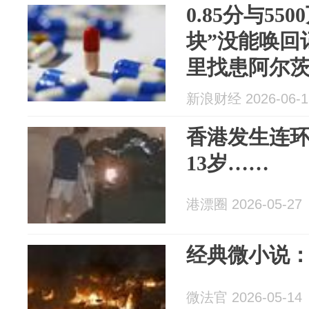
0.85分与55
块”没能唤回
里找患阿尔茨
火犯”？
新浪财经 2026-06-1
香港发生连
13岁……
港漂圈 2026-05-27
经典微小说
微法官 2026-05-14