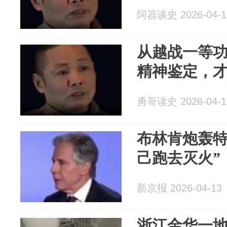
阿器谈史 2026-04-1
从越战一等
精神鉴定，
勇哥读史 2026-04-1
布林肯炮轰特
己跑去灭火”
新京报 2026-04-13
浙江金华一地