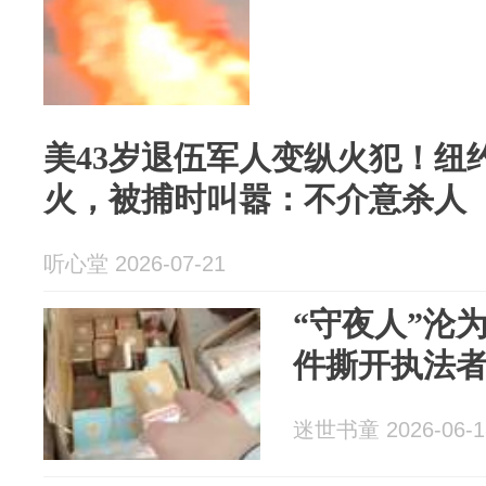
美43岁退伍军人变纵火犯！纽
火，被捕时叫嚣：不介意杀人
听心堂 2026-07-21
“守夜人”沦
件撕开执法
迷世书童 2026-06-1