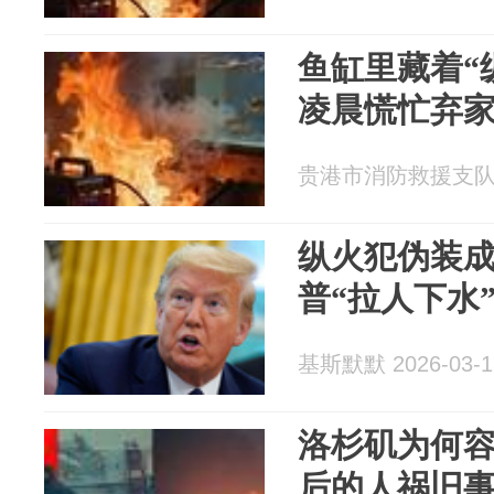
鱼缸里藏着“
凌晨慌忙弃
贵港市消防救援支队 20
纵火犯伪装
普“拉人下水
基斯默默 2026-03-1
洛杉矶为何
后的人祸旧