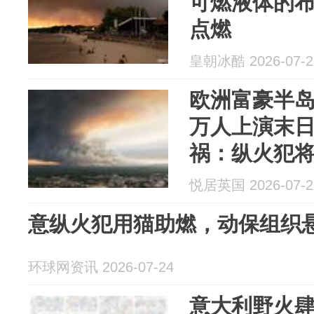
可燃液体的
点燃
皇朝冰酷 2026-07-2
欧洲富豪半岛
万人上演末
祸：纵火犯
条绑在流浪猫身
悦居英国 2026-07-2
意纵火犯用猫助燃，动保组织
环球网资讯 2026-07-24
意大利野火