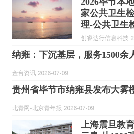
2026毕节本
家公共卫生
理-公共卫生
告卫生许可
创睿达行信息科技 202
纳雍：下沉基层，服务1500余
金台资讯 2026-07-09
贵州省毕节市纳雍县发布大雾
北青网-北京青年报 2026-07-09
上海震旦教育