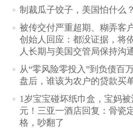
制裁瓜子饺子，美国怕什么
被传交付严重超期、糊弄客
创始人回应：都没证据，将依
人长期与美国交管局保持沟通
从“零风险零投入”到负债百
盘后，谁该为农户的贷款买
1岁宝宝碰坏纸巾盒，宝妈被酒
元！三亚一酒店回复：骨瓷
格，吵翻了