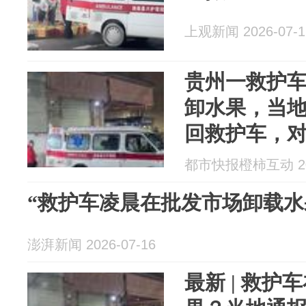
上观新闻 2026-07-1
贵州一救护
卸水果，当
回救护车，
对涉事机构
都市快报橙柿互动 202
“救护车凌晨在批发市场卸载水
澎湃新闻 2026-07-16
最新 | 救