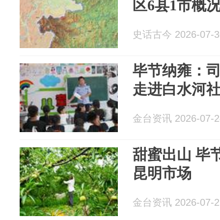
区6县1市概
史话古今 2026-07-3
毕节纳雍：
走进白水河
金台资讯 2026-07-2
甜蜜出山 毕
昆明市场
金台资讯 2026-07-2