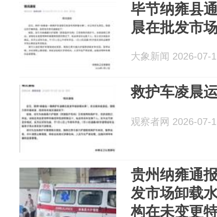
毕节纳雍县通
晨在批发市场
大象新闻 2026-07-1
救护车凌晨
观察者网 2026-07-1
贵州纳雍通报
发市场卸载水
构在未变更