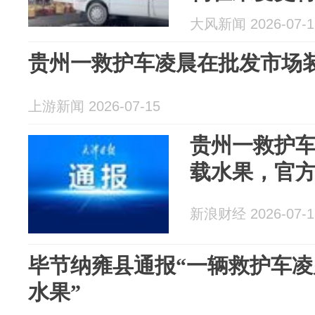
况下，私自
大风新闻 2026-07-1
回，对该院
贵州一救护车凌晨在批发市场
上游新闻 2026-07-15
贵州一救护
载水果，官
新浪财经 2026-07-1
毕节纳雍县通报“一辆救护车
水果”