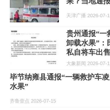
果？当地通
天津广播 2026-07-1
贵州通报“一
卸载水果”：
私自将车出
开走运输水
大象新闻 2026-07-1
售，对该院
毕节纳雍县通报“一辆救护车
水果”
齐鲁壹点 2026-07-15