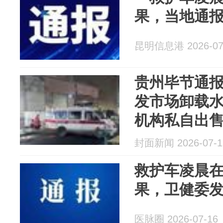
果，当地通
昆明信息港 2026-07
贵州毕节通报
发市场卸载水
机构私自出
立案调查
封面新闻 2026-07-1
救护车凌晨
果，卫健委
医脉圈 2026-07-16