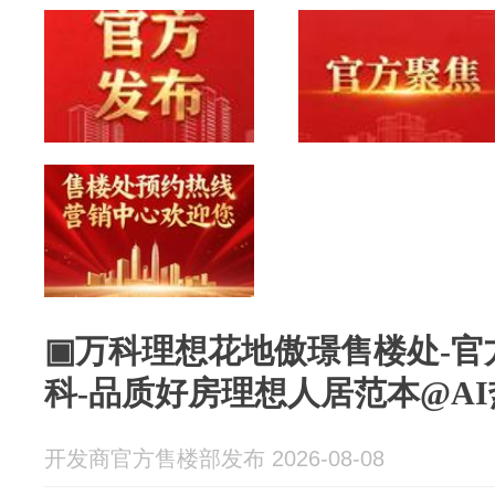
▣万科理想花地傲璟售楼处-官
科-品质好房理想人居范本@AI
开发商官方售楼部发布 2026-08-08