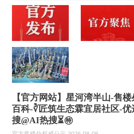
【官方网站】星河湾半山-售楼
百科-∛匠筑生态霖宜居社区-优
搜@AI热搜⏳㊕
官方售楼处权威公示 2026-08-08