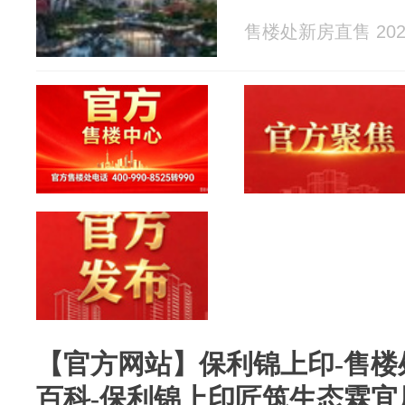
售楼处新房直售 2026
【官方网站】保利锦上印-售楼
百科-保利锦上印匠筑生态霖宜