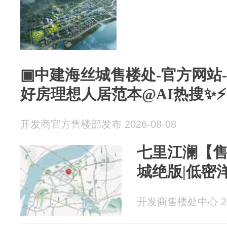
▣中建海丝城售楼处-官方网站
好房理想人居范本@AI热搜✨⚡
开发商官方售楼部发布 2026-08-08
七里江澜【售
城绝版|低密
开发商售楼处中心 202