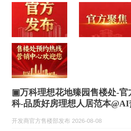
▣万科理想花地臻园售楼处-官
科-品质好房理想人居范本@AI
开发商官方售楼部发布 2026-08-08