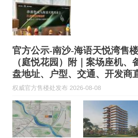
官方公示-南沙-海语天悦湾售
（庭悦花园）附｜案场座机、
盘地址、户型、交通、开发商
权威官方售楼处发布 2026-08-08