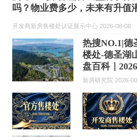
吗？物业费多少，未来有升值
开发商新房售楼处认证展示中心 2026-08-08
热搜NO.1|
楼处-德圣湖
盘百科｜202
案价、户型
新房研究院 2026-08
院项目售楼