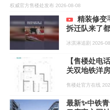
权威官方售楼处发布 2026-08-08
精装修变
拆迁队来了
冰淇淋追剧 2026-08
【售楼处电话
关双地铁洋房
售楼处官方在线 2026
最新✨中铁青