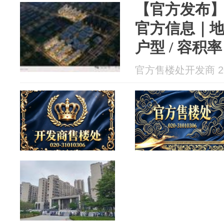
【官方发布】
官方信息｜地址 
户型 / 容积率
时间全汇总
官方售楼处开发商 202