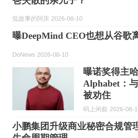
爸失散的亲儿子？
侃故事的阿庆 2026-08-10
曝DeepMind CEO也想从谷歌
DoNews 2026-08-10
曝诺奖得主
Alphabet：
被劝住
码上闲叙 2026-08-1
小鹏集团升级商业秘密合规管
生命周期管理