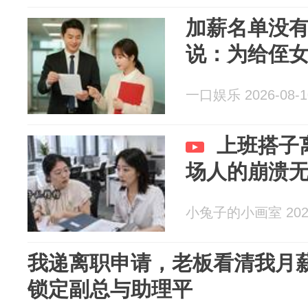
加薪名单没
说：为给侄
一口娱乐 2026-08-1
上班搭子
场人的崩溃
小兔子的小画室 2026
我递离职申请，老板看清我月薪
锁定副总与助理平