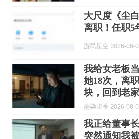
大尺度《尘
离职！任职5
游民星空 2026-08-0
我给女老板当
她18次，离
块，回到老
信：你卡里
墨染尘香 2026-08-0
我正给董事
突然通知我