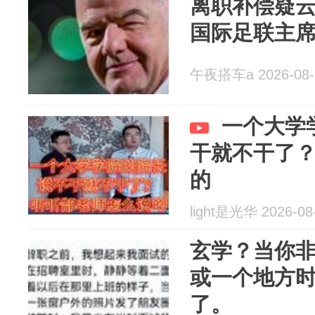
离职补偿疑云
国际足联主
午夜搭车a 2026-08-
一个大学
干就不干了
的
light是光华 2026-08
玄学？当你
或一个地方
了。