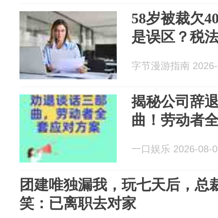
58岁被裁欠4
是误区？税法
字节漫游指南 2026-0
揭秘公司辞
曲！劳动者
一口娱乐 2026-08-0
团建唯独漏我，玩七天后，总
笑：已离职去对家