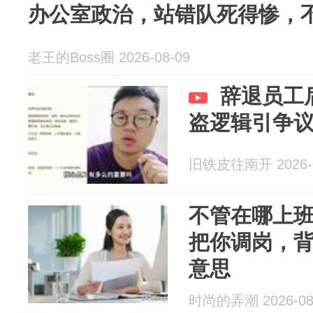
办公室政治，站错队死得惨，
老王的Boss圈 2026-08-09
辞退员工
盗逻辑引争
旧铁皮往南开 2026-0
不管在哪上
把你调岗，背
意思
时尚的弄潮 2026-08