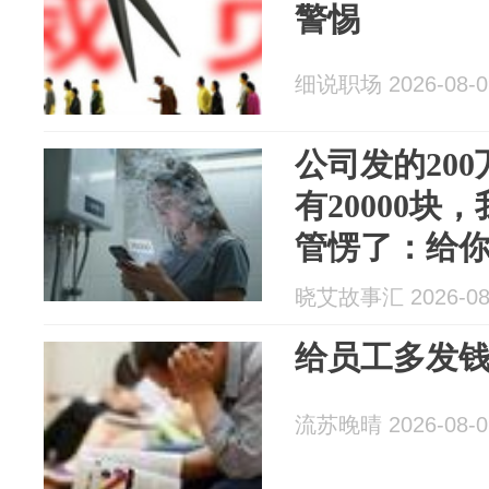
警惕
细说职场 2026-08-0
公司发的20
有20000块
管愣了：给你
看着他，笑
晓艾故事汇 2026-08
给员工多发
流苏晚晴 2026-08-0