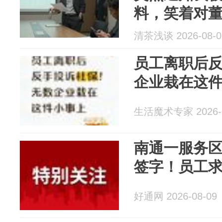
料，笑着对
思，我刚被
清茶浅谈 2026-08-0
到这里吧
员工离职后
企业栽在这
生活魔术专家 2026-0
南通一服务
签字！员工
好通网 2026-08-09