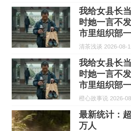
我给女县长当
时她一言不发
市里组织部
直接去市委
清茶浅谈 2026-08-1
我给女县长当
时她一言不发
市里组织部
直接去市委
橙心故事说 2026-08
最新统计：超
万人