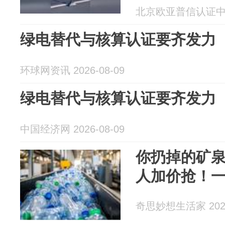
体系认证机
北京欧亚普信认证中心 2
绿电替代与核算认证要齐发力
环球网资讯 2026-08-09
绿电替代与核算认证要齐发力
中国经济网 2026-08-09
你扔掉的矿
人加价抢！一
奇思妙想生活家 2026