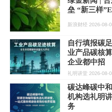
绿金新闻 |
垒 “新三样”
新浪财经 2026-08-0
自行填报碳
业产品碳核算
企业都中招
礼明讲堂 2026-08-0
碳达峰碳中
机构选礼明
务