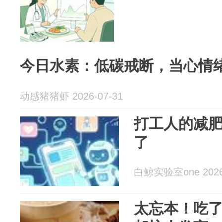
今日水素：低碳戒断，当心情绪
动感猪猪虾 2026-07-31
打工人的减肥f
了
白鲸实验室one 2026-
太忘本！吃