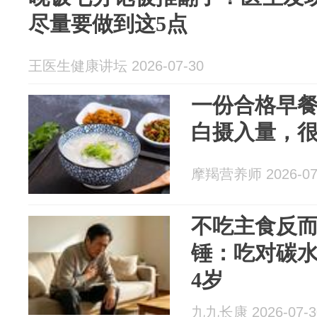
尽量要做到这5点
王医生健康讲坛 2026-07-30
一份合格早
白摄入量，
摩羯营养师 2026-07
不吃主食反
锤：吃对碳
4岁
九九长康 2026-07-3