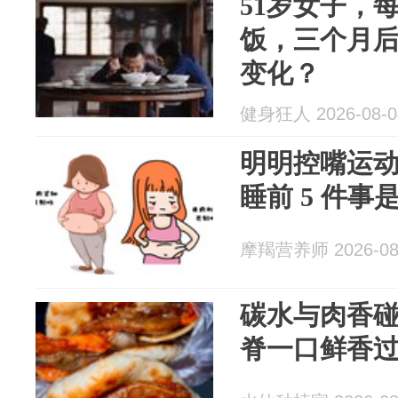
51岁女子，
饭，三个月
变化？
健身狂人 2026-08-0
明明控嘴运
睡前 5 件事
摩羯营养师 2026-08
碳水与肉香
脊一口鲜香