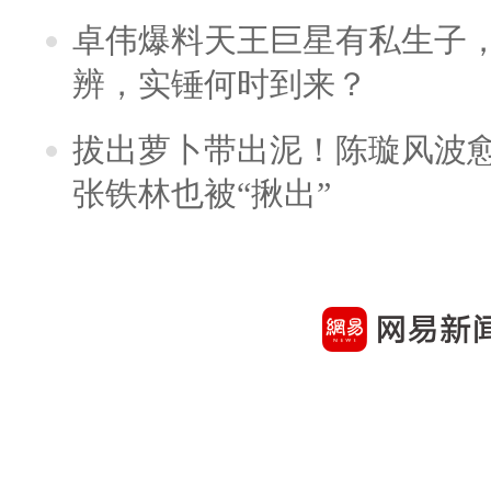
卓伟爆料天王巨星有私生子
辨，实锤何时到来？
拔出萝卜带出泥！陈璇风波
张铁林也被“揪出”