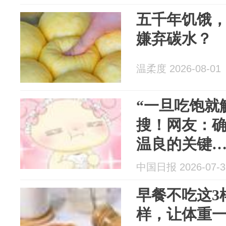
五千年饥饿
嫌弃碳水？
温柔度 2026-08-01
“一旦吃饱就
搜！网友：
温良的关键
中国日报 2026-07-3
早餐不吃这3
样，让体重