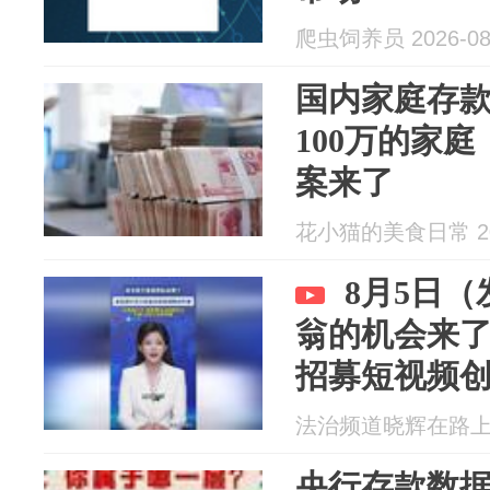
爬虫饲养员 2026-08
国内家庭存
100万的家
案来了
花小猫的美食日常 202
8月5日
翁的机会来
招募短视频创
放量达3亿的
法治频道晓辉在路上 20
等奖
央行存款数据