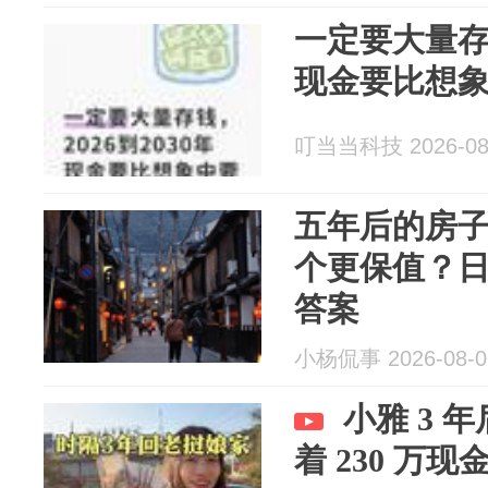
一定要大量存钱
现金要比想
叮当当科技 2026-08
五年后的房
个更保值？
答案
小杨侃事 2026-08-0
小雅 3 
着 230 万现