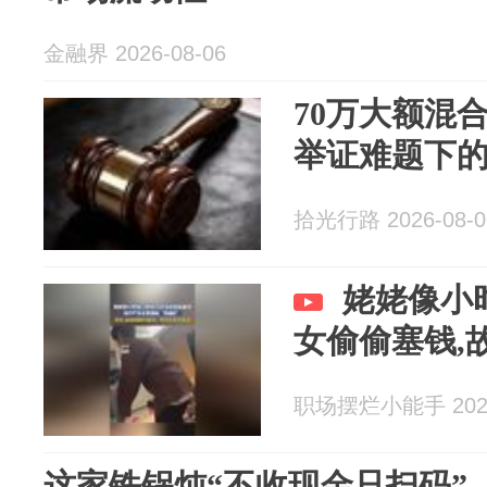
金融界 2026-08-06
70万大额混
举证难题下
拾光行路 2026-08-0
姥姥像小
女偷偷塞钱,
职场摆烂小能手 2026
这家铁锅炖“不收现金只扫码”