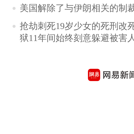
美国解除了与伊朗相关的制
抢劫刺死19岁少女的死刑改
狱11年间始终刻意躲避被害