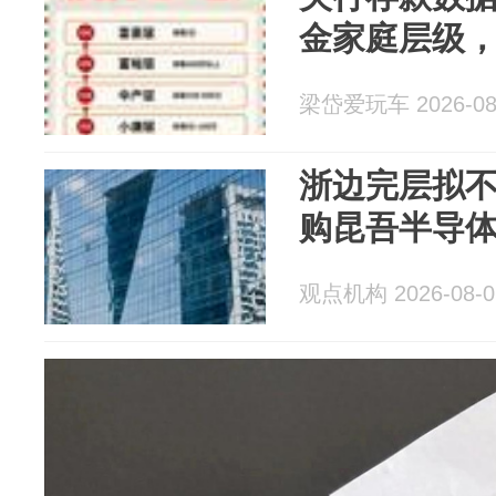
金家庭层级
梁岱爱玩车 2026-08
浙边完层拟不
购昆吾半导体
观点机构 2026-08-0