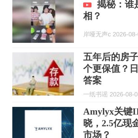
揭秘：谁
相？
岸哑无声c 2026-08-
五年后的房
个更保值？
答案
一纸书谣 2026-08-0
Amylyx关键
晓，2.5亿现
市场？