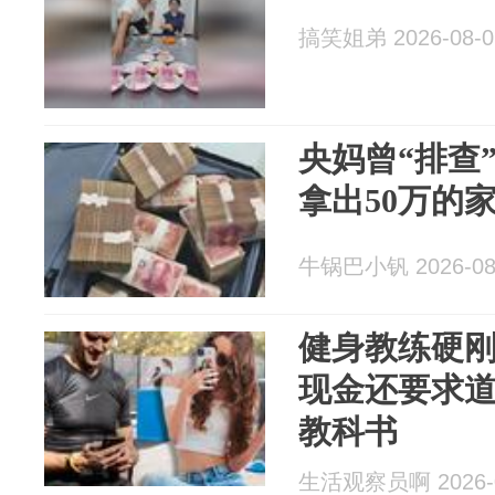
搞笑姐弟 2026-08-0
央妈曾“排查
拿出50万的
牛锅巴小钒 2026-08
健身教练硬
现金还要求道
教科书
生活观察员啊 2026-0