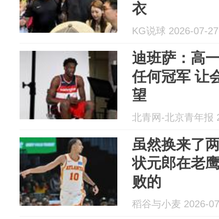
衣
KG说球 2026-07-27
迪班萨：高
任何冠军 让
望
北青网-北京青年报 20
虽然换来了
状元郎在老
败的
稻谷与小麦 2026-07