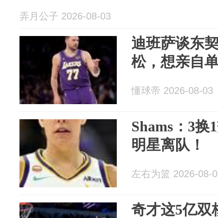
弄月公子 2026-08-03
迪班萨谈东
松，想亲自
懂球帝 2026-08-03
Shams：3
明星离队！
左右为篮 2026-08-0
奇才这5亿双