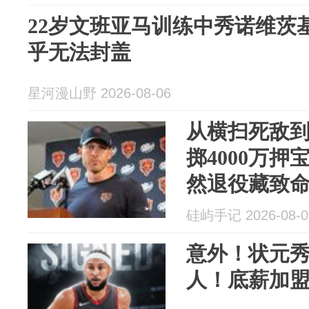
22岁文班亚马训练中秀诺维茨
乎无法封盖
星河漫山野 2026-08-06
从横扫死敌
掷4000万押
然退役藏致
硅屿手记 2026-08-0
意外！状元
人！底薪加