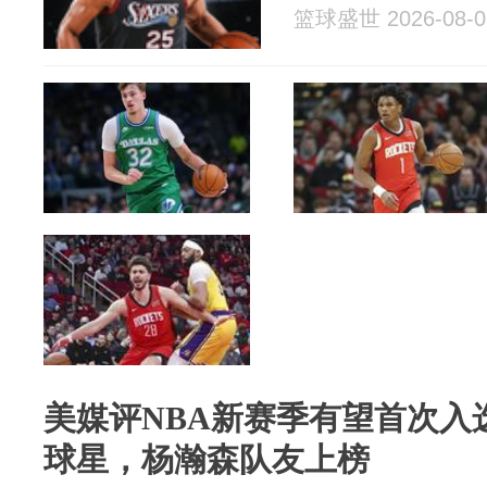
篮球盛世 2026-08-0
美媒评NBA新赛季有望首次入
球星，杨瀚森队友上榜