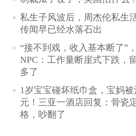
私生子风波后，周杰伦私生活
传闻早已经水落石出
“接不到戏，收入基本断了”，
NPC：工作量断崖式下跌，
多了
1岁宝宝碰坏纸巾盒，宝妈被酒
元！三亚一酒店回复：骨瓷
格，吵翻了