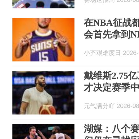
在NBA征战
会首先拿到N
小齐艰难度日 2026-0
戴维斯2.7
才决定赛季
元气满分吖 2026-08
湖媒：八个