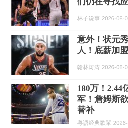
们仍在寻找
林子说事 2026-08-0
意外！状元
人！底薪加
翰林涛涛 2026-08-0
180万！2.
军！詹姆斯
替补
粵語经典歌單 2026-0