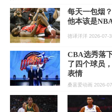
每天一包烟？
他本该是NB
德译洋洋 2026-07-3
CBA选秀落
了四个球员
表情
桑葚爱动画 2026-07