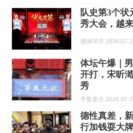
队史第3个状
秀大会，越
德译洋洋 2026-07-2
体坛午爆｜男
开打，宋昕澔
秀
齐鲁壹点 2026-07-2
德性真差，新
行加钱耍大