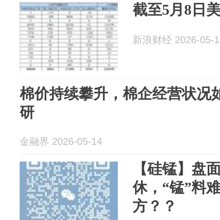
截至5月8日美棉
新浪财经 2026-05-1
棉价持续攀升，棉企经营状况
研
金融界 2026-05-14
【硅锰】盘面
休，“锰”料
方？？