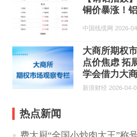
铜价暴涨！
中国线缆网 2026-04
大商所期权市
点价焦虑 拓
学会借力大
贸易
新浪财经 2026-04-0
热点新闻
费大厨“全国小炒肉大王”称