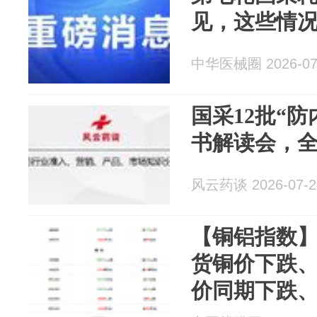
见，这些情
中华医械圈 2026-07
国采12批“
书解读会，
风云药谈 2026-07-2
【铜铝指数】
货铜价下跌、
价同期下跌