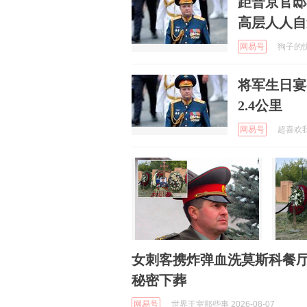
距普京官邸
高层人人自
网易号
狗子的快乐
将军生日宴
2.4公里
网易号
超喜欢我 
女刺客携炸弹血洗莫斯科餐
秘密下葬
网易号
世界王室那些事 2026-08-07