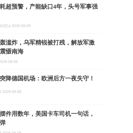
耗超预警，产能缺口4年，头号军事强
忆a 2026-08-08
轰滥炸，乌军精锐被打残，解放军激
震慑南海
026-08-08
突降德国机场：欧洲后方一夜失守！
2026-08-08
摆件用数年，美国卡车司机一句话，
弹