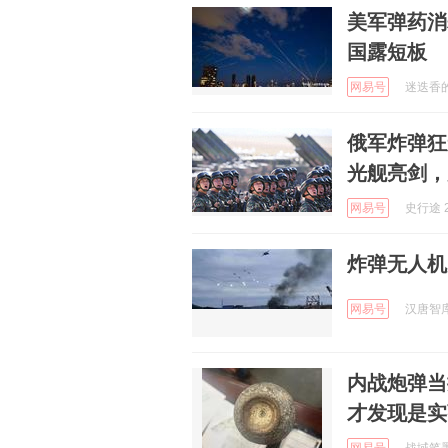
美军弹药消
国露短板
网易号
迷迭香的记
俄军炸弹狂
光舰亮剑，
网易号
史行途 2
炸弹无人机
网易号
汉唐智库 
内战炮弹当
才发现是实