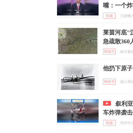
嘴：一个炸
视频
王姐懒人家
莱茵河底"
急疏散36
网易号
南方最前线
他扔下原子
网易号
超人强动物
叙利
车炸弹袭击
视频
市井中人 