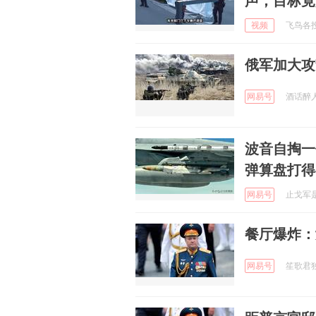
声，目标竟
视频
飞鸟各投林
俄军加大攻
网易号
酒话醉人 
波音自掏一
弹算盘打得
网易号
止戈军是我
餐厅爆炸：
网易号
笙歌君独幽