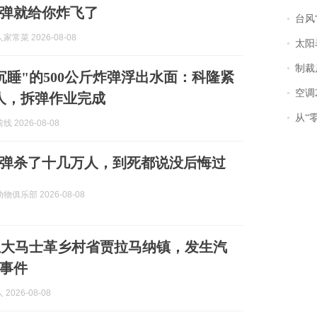
弹就给你炸飞了
台风“
常菜 2026-08-08
太阳
制裁
沉睡"的500公斤炸弹浮出水面：科隆紧
空调
0人，拆弹作业完成
从“零风
 2026-08-08
弹杀了十几万人，到死都说没后悔过
俱乐部 2026-08-08
亚大马士革乡村省贾拉马纳镇，发生汽
事件
2026-08-08