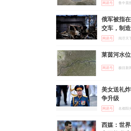
网易号
鲁中晨报 
俄军被指在
交车，制造
网易号
阅尽天下精
莱茵河水位
网易号
极目新闻 
美女送礼炸
争升级
网易号
名都阳光 
西媒：世界