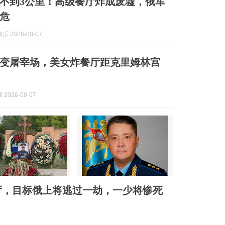
不到3公里！高级餐厅炸成废墟，俄军
危
 2026-08-07
变屠宰场，美女炸餐厅距克里姆林宫
2026-08-07
厅，目标俄上将逃过一劫，一少将惨死