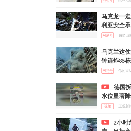
网易号
战域笔墨 
马克龙一走
利亚安全承
网易号
独坐山巅前
乌克兰这仗
钟连炸85
网易号
你的雷达站
德国拆
水位显著降
视频
正观新闻 
2小时