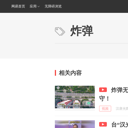
网易首页
应用
无障碍浏览
炸弹
相关内容
炸弹
守！
视频
汉唐光辉 
台“汉