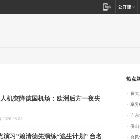
热点
费大厨
无人机突降德国机场：欧洲后方一夜失
享界
广东雷州
2026-08-08
佛山一中学
光演习”赖清德先演练“逃生计划” 台名
台风“