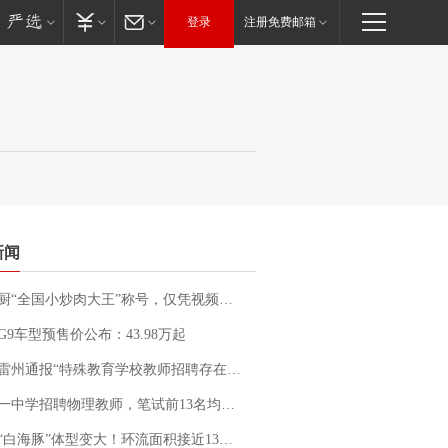
登录
注册免费邮箱
新闻
“全国小炒肉大王”称号，仅凭视频评出？中国烹饪协会回应
G9车型预售价公布：43.98万起
通报“特殊教育学校教师招聘存在违规行为”：已启动问责程序 副校长被停职
招聘物理教师，笔试前13名均遭淘汰？教育局：已叫停招聘，成立调查组全面核查
白海豚”体型变大！环流面积接近13个浙江那么大