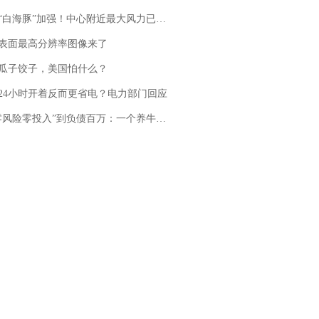
白海豚”加强！中心附近最大风力已达15级 最新研判
表面最高分辨率图像来了
瓜子饺子，美国怕什么？
24小时开着反而更省电？电力部门回应
险零投入”到负债百万：一个养牛项目崩盘后，谁该为农户的贷款买单丨红星调查