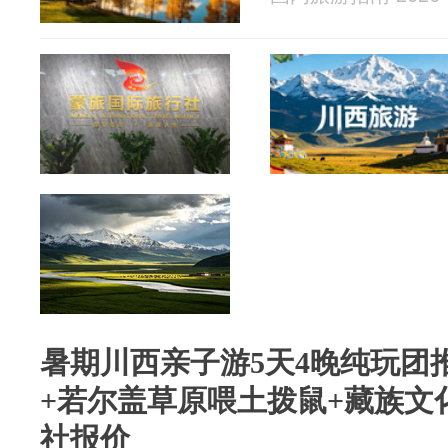
暑期川西亲子游5天4晚纯玩团
+若尔盖草原喂土拨鼠+藏族文
社报价