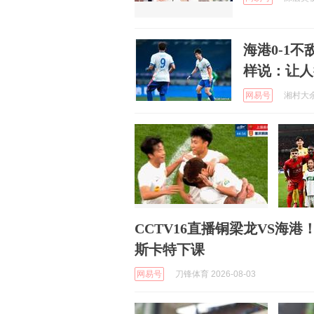
海港0-1
样说：让人
网易号
湘村大余 
CCTV16直播铜梁龙VS海
斯卡特下课
网易号
刀锋体育 2026-08-03