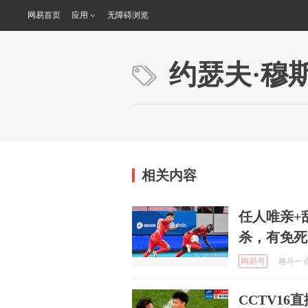
网易首页
应用
无障碍浏览
约瑟夫·穆
相关内容
任人唯亲+
杀，有免死
网易号
格斗一点通
CCTV1