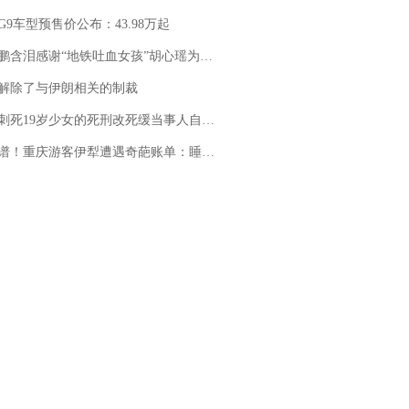
G9车型预售价公布：43.98万起
地铁吐血女孩”胡心瑶为嫣然天使捐99999元：这份捐赠太沉重，尊重其捐赠意愿，个人向胡心瑶和她的病友之家各捐赠99999元
解除了与伊朗相关的制裁
19岁少女的死刑改死缓当事人自述：出狱11年间始终刻意躲避被害人家属
重庆游客伊犁遭遇奇葩账单：睡自己车里，被酒店收了150元“住宿费”