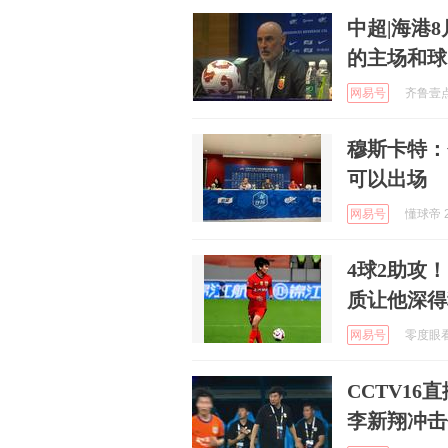
中超|海港
的主场和球
网易号
齐鲁壹点 
穆斯卡特：
可以出场
网易号
懂球帝 2
4球2助攻
质让他深得
网易号
零度眼看球
CCTV1
李新翔冲击