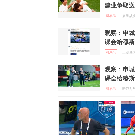
建业争取送
网易号
展望战史 
观察：申城
课会给穆斯
网易号
上观新闻 
观察：申城
课会给穆斯
网易号
新浪财经 