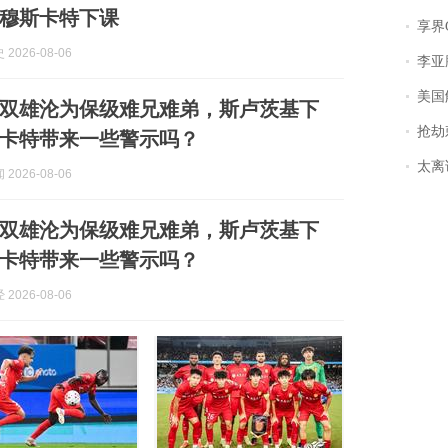
穆斯卡特下课
享界
2026-08-06
李亚鹏含泪感谢“
美国
双雄沦为保级难兄难弟，斯卢茨基下
抢劫刺死
卡特带来一些警示吗？
太离谱！
2026-08-06
双雄沦为保级难兄难弟，斯卢茨基下
卡特带来一些警示吗？
2026-08-06