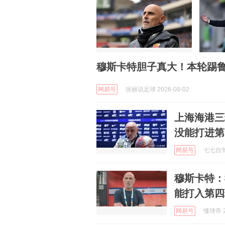
穆斯卡特胆子真大！本轮踢
网易号
张丽说足球 2026-08-02
上海海港三
没能打进第
网易号
七七自驾游
穆斯卡特：
能打入第四
网易号
懂球帝 2