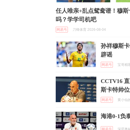
任人唯亲+乱点鸳鸯谱！穆斯
吗？学学司机吧
网易号
刀锋体育 2026-08-04
孙祥穆斯卡
辟谣
网易号
宝哥精彩赛
CCTV1
斯卡特帅位
网易号
黄小仙的搞
海港0-1
网易号
深层奥秘 