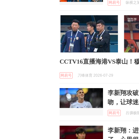
网易号
纵横之策 
CCTV16直播海港VS泰山
网易号
刀锋体育 2026-07-29
李新翔攻破
吻，让球迷
网易号
吕彍极限手
李新翔：进