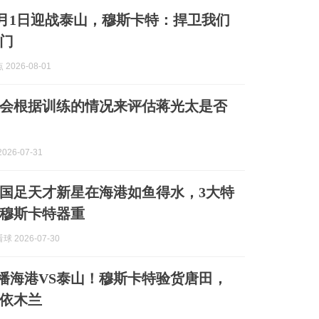
8月1日迎战泰山，穆斯卡特：捍卫我们
门
2026-08-01
会根据训练的情况来评估蒋光太是否
026-07-31
！国足天才新星在海港如鱼得水，3大特
穆斯卡特器重
 2026-07-30
6直播海港VS泰山！穆斯卡特验货唐田，
依木兰