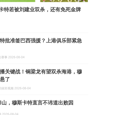
卡特若被刘建业双杀，还有免死金牌
特批准签巴西强援？上港俱乐部紧急
事 2026-08-04
6 直播关键战！铜梁龙有望双杀海港，穆
悬了
笑视频 2026-08-04
负泰山，穆斯卡特直言不讳道出败因
2026-08-04