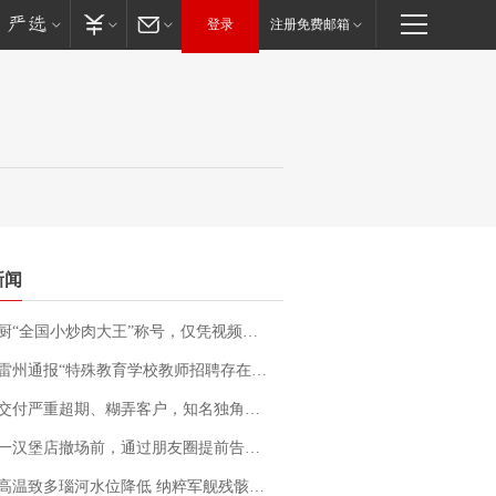
登录
注册免费邮箱
新闻
“全国小炒肉大王”称号，仅凭视频评出？中国烹饪协会回应
通报“特殊教育学校教师招聘存在违规行为”：已启动问责程序 副校长被停职
期、糊弄客户，知名独角兽车企创始人回应：都没证据，将依法采取措施，“本人长期与美国交管局保持沟通，对方表示肯定”
撤场前，通过朋友圈提前告知逐一退费，有顾客仅剩1元也全被退回，分文不少；顾客：言而有信，让人感动
高温致多瑙河水位降低 纳粹军舰残骸重见天日