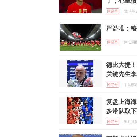
了，心里很
网易号
懂球帝 2
严益唯：穆
网易号
体坛周报 
德比大捷！
关键先生李
网易号
丁蓳解说 
复盘上海海
多带队取下
网易号
里芃芃体育