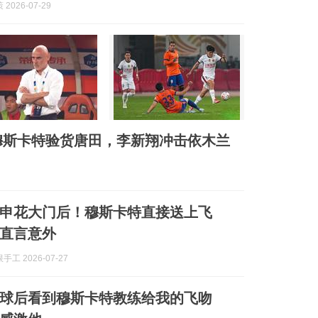
2026-07-29
！穆斯卡特验货唐田，李新翔冲击依木兰
申花大门后！穆斯卡特直接送上飞
直言意外
工 2026-07-27
球后看到穆斯卡特教练给我的飞吻