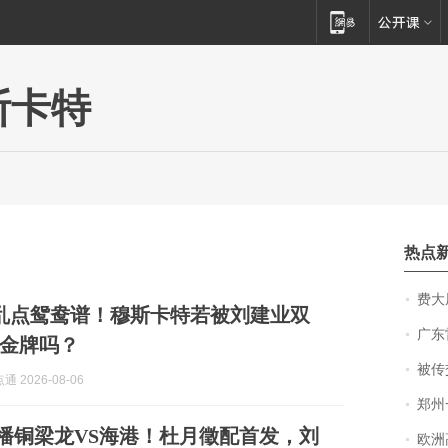
斯卡特
热点
费大厨
乱点鸳鸯谱！穆斯卡特若被刘建业双
广东雷州
金牌吗？
被传交付严重超
 2026-08-06
郑州一汉堡店
6直播铜梁龙VS海港！杜月徵配首发，刘
欧洲