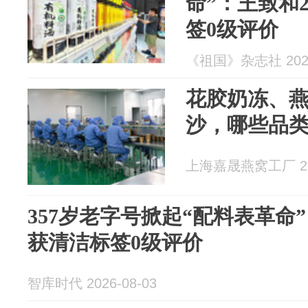
命”：王致和
签0级评价
《祖国》杂志社 2026
花胶奶冻、
沙，哪些品
上海嘉晟燕窝工厂 202
357岁老字号掀起“配料表革命
获清洁标签0级评价
智库时代 2026-08-03