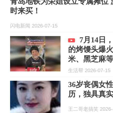
青岛地铁为荣姐设立专属摊位 
时来买！
闪电新闻 2026-07-15
7月14
的烤馒头爆
米、黑芝麻等
生活帮 2026-07-15
36岁丧偶女
历，独具真
王二哥老搞笑 2026-0