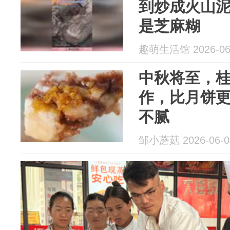
到炒成火山
是芝麻糊
趣萌生活馆 2026-06
中秋将至，
作，比月饼
不腻
邹小蘑菇 2026-06-0