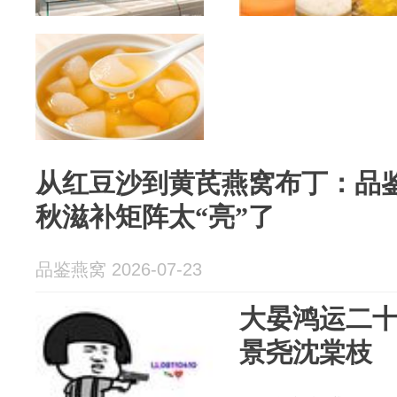
从红豆沙到黄芪燕窝布丁：品
秋滋补矩阵太“亮”了
品鉴燕窝 2026-07-23
大晏鸿运二
景尧沈棠枝