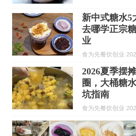
新中式糖水5大
去哪学正宗
业
食为先餐饮创业 2026
2026夏季
圈，大桶糖
坑指南
食为先餐饮创业 2026