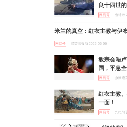
良十四世的
网易号
懂球帝 2
米兰的真空：红衣主教与伊
网易号
绿茵情报局 2026-06-06
教宗会晤卢
国，平息全
网易号
凉湫瑾言 
红衣主教、
一面！
网易号
九把勺子 