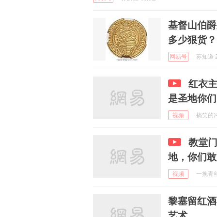
基督山伯爵
多少狠货？
网易号
苏知道 2
红衣主
是圣地你们
视频
搞笑的冲锋
教堂门
地，你们敢
视频
一挽青丝j
黎塞留红酒
艺术