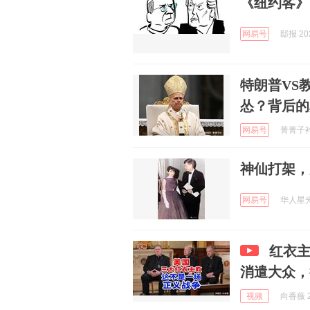
《纽约客》
网易号
邸报 202
特朗普VS
怂？背后的
网易号
菁菁子衿 
神仙打架，
网易号
华人星光 
红衣
消遣大众，
视频
向香薇 2