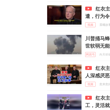
红衣
遣，行为令
视频
晨曦故事汇
川普捅马蜂
世软弱无能
网易号
向天祈福 
红衣
人深感厌恶
视频
愈来愈好 
红衣
工，灵活就