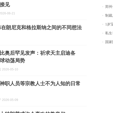
接见
郑州一汉堡店
026-06-21
制裁
1岁宝宝碰
布在朗尼克和格拉斯纳之间的不同想法
私生子
国家防
比奥后罕见发声：祈求天主启迪各
球动荡局势
2026-05-10
神职人员等宗教人士不为人知的日常
2026-05-09