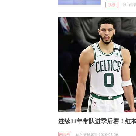
视频
秋白科普 
连续11年带队进季后赛！红
网易号
你的篮球频道 2026-03-29