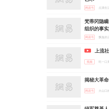
网易号
点滴生活圈
梵蒂冈隐瞒
组织的事实
网易号
飘逸的云朵
上流
视频
吃一口美食
揭秘大革命
网易号
火山口的普
绿军奠基人