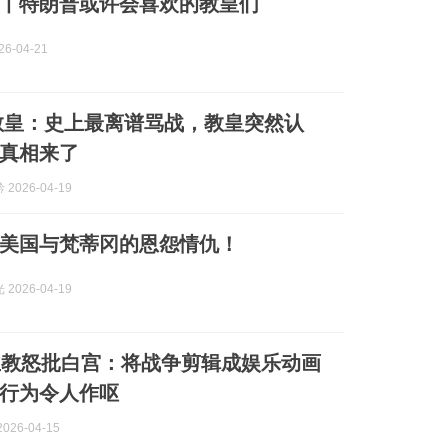
丨特朗普或许会喜欢的教皇们
6-04-21
教皇：史上最离谱骂战，教皇突然认
真相来了
2026-04-19
美国与梵蒂冈的恩怨情仇！
2026-04-19
主教怒批白宫：将战争剪辑成娱乐动画
行为令人作呕
026-04-15