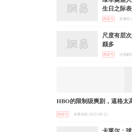
生日之际表
网易号
直播吧 2
尺度有层次
颇多
网易号
沙溪解说 
HBO的限制级爽剧，逼格太
网易号
来看美剧 2025-08-12
卡莱尔：球