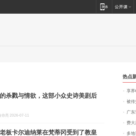
热点
享界
的杀戮与情欲，这部小众史诗美剧后
被传交付严重超
广东雷州
亮 2026-07-11
费大厨
老板卡尔迪纳莱在梵蒂冈受到了教皇
多地