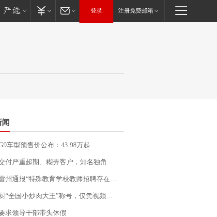
登录
注册免费邮箱
新闻
G9车型预售价公布：43.98万起
期、糊弄客户，知名独角兽车企创始人回应：都没证据，将依法采取措施，“本人长期与美国交管局保持沟通，对方表示肯定”
通报“特殊教育学校教师招聘存在违规行为”：已启动问责程序 副校长被停职
“全国小炒肉大王”称号，仅凭视频评出？中国烹饪协会回应
要求领导干部带头休假