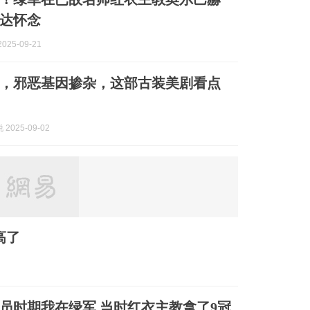
达怀念
025-09-21
，邪恶基因掺杂，这部古装美剧看点
2025-09-02
高了
员时期我在绿军 当时红衣主教拿了9冠