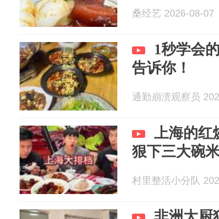
桑经艺 2026-08-07
1秒学会
告诉你！
通勤崩溃观察员 2026
上海的红
狠下三大碗
村里整活小分队 2026
非洲大厨