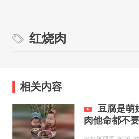
红烧肉
相关内容
豆腐是萌
肉他命都不
逗逗笑部落 2026-08