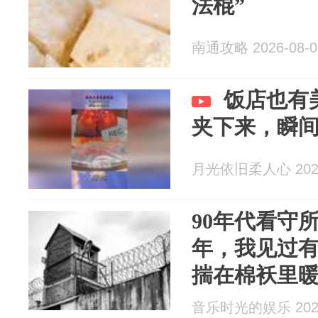
法棍”
南通攻略 2026-08-0
饭店也有
夹下来，瞬
月光依旧柔人心 2026
90年代看守
年，我见过
揣在棉袄里
音乐时光的娱乐 2026