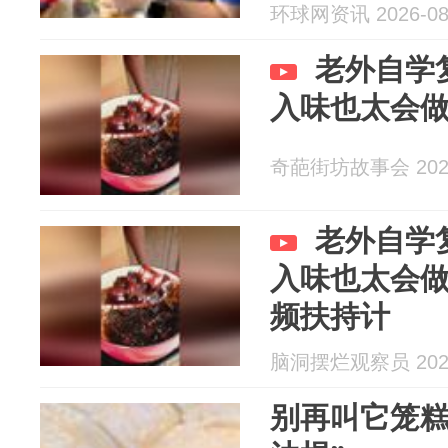
环球网资讯 2026-08
老外自学
入味也太会
奇葩街坊故事会 2026
老外自学
入味也太会做
频扶持计
脑洞摆烂观察员 2026
别再叫它笼糕