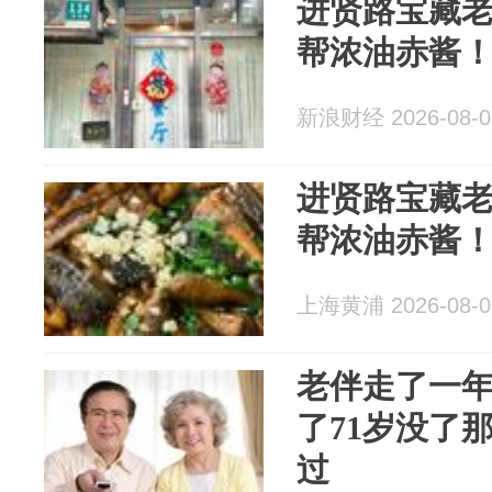
进贤路宝藏
帮浓油赤酱
新浪财经 2026-08-0
进贤路宝藏
帮浓油赤酱
上海黄浦 2026-08-0
老伴走了一
了71岁没了
过