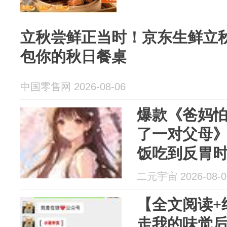
立秋尝鲜正当时！京东生鲜立
包你的秋日餐桌
中国零售网 2026-08-06
爆款《爸妈
了一对父母》林果林
饭吃到反胃
现了几行弹
二元宇宙 2026-08-0
【全文阅读+
走我的味觉