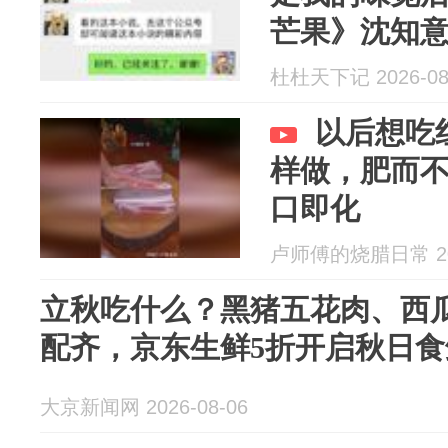
芒果》沈知
杜杜天下记 2026-08
以后想吃
样做，肥而
口即化
卢师傅的烧腊日常 202
立秋吃什么？黑猪五花肉、西
配齐，京东生鲜5折开启秋日食
大京新闻网 2026-08-06