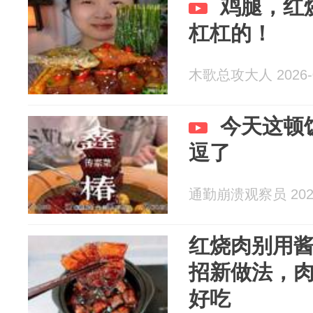
鸡腿，红
杠杠的！
木歌总攻大人 2026-0
今天这顿
逗了
通勤崩溃观察员 2026
红烧肉别用酱
招新做法，
好吃