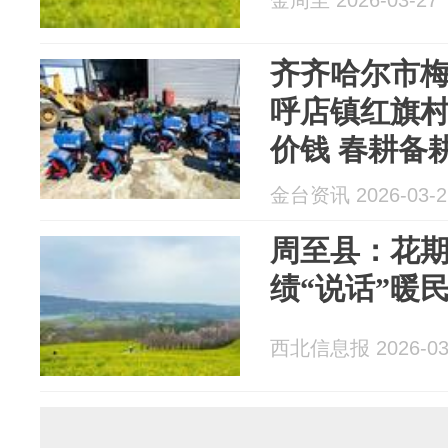
齐齐哈尔市
呼店镇红旗村
价钱 春耕备
金台资讯 2026-03-2
周至县：花期
绩“说话”暖
西北信息报 2026-03