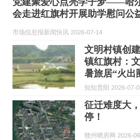
党建聚爱心点亮学子梦——哈
会走进红旗村开展助学慰问公
市场信息报新闻快讯 2026-07-14
文明村镇创
镇红旗村：文
暑旅居“火出
知知贵阳 2026-07-0
征迁难度大
停！
赣州晒房网 2026-06