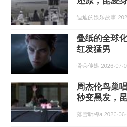
还原，昆凌
迪迪的娱乐故事 2026
叠纸的全球
红发猛男
骨朵传媒 2026-07-0
周杰伦鸟巢
秒变黑发，
落雪听梅a 2026-06-