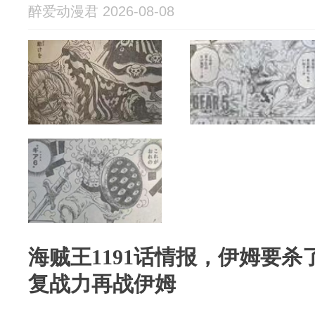
醉爱动漫君 2026-08-08
海贼王1191话情报，伊姆要
复战力再战伊姆