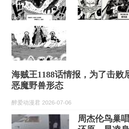
海贼王1188话情报，为了击
恶魔野兽形态
醉爱动漫君 2026-07-06
周杰伦鸟巢