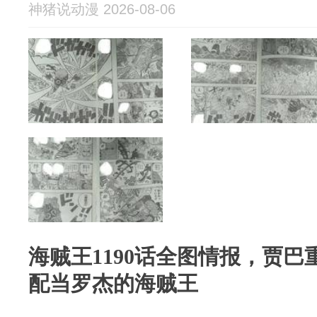
神猪说动漫 2026-08-06
海贼王1190话全图情报，贾
配当罗杰的海贼王