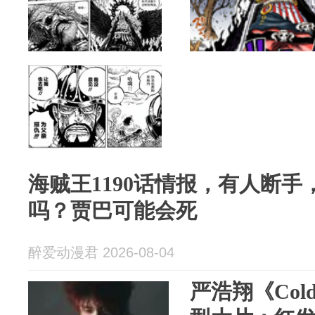
海贼王1190话情报，有人断
吗？贾巴可能会死
醉爱动漫君 2026-08-04
严浩翔《Cold