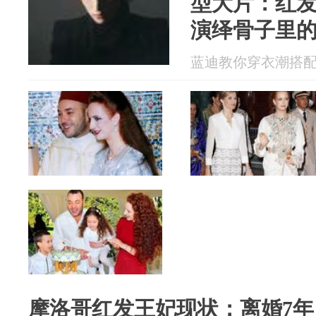
型大片：红
演绎骨子里
蓝迪教你穿衣潮搭配 20
摩洛哥红发王妃现状：离婚7