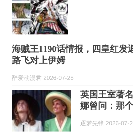
海贼王1190话情报，四皇红
路飞对上伊姆
醉爱动漫君 2026-07-28
英国王室著
娜曾问：那
逐梦先锋 2026-07-2