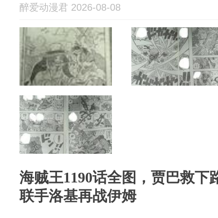
醉爱动漫君 2026-08-08
海贼王1190话全图，贾巴救
联手洛基再战伊姆