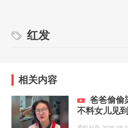
红发
相关内容
爸爸偷偷
不料女儿见
爱影衫哥 2026-08-0