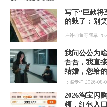
写下“巨款将
的鼓了：别
户外钓鱼哥阿旱 2026
我问公公为
吾吾，我直
结婚，您给
婚时，是不是
飞碟专栏 2026-08-0
都白了
2026淘宝
领，红包入