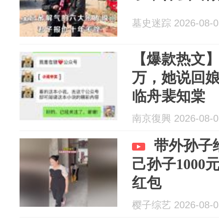
墓史迷踪 2026-08-0
【爆款热文
万，她说回
临舟裴知棠
南京復興 2026-08-0
带外孙子
己孙子1000
红包
樱子综艺 2026-08-0