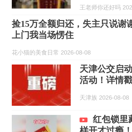
唱！
王老师你还好吗 2026
捡15万全额归还，失主只说谢
上门我当场愣住
花小猫的美食日常 2026-08-08
天津公交启动
活动！详情
天津族 2026-08-08
红包锁里
样开才过瘾