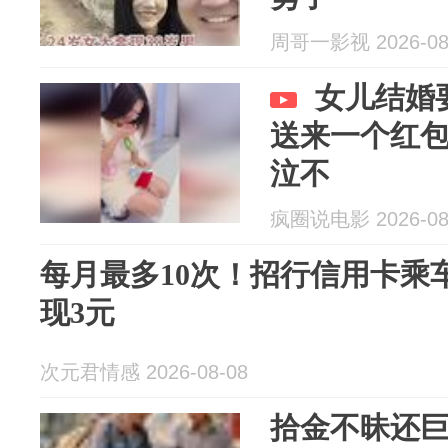
周哥一影视 2026-08
女儿结婚
送来一个红
泣不
疯圈说电影 2026-08
每月最多10次！招行信用卡乘
现3元
次元君情感 2026-08-08
拾金不昧还