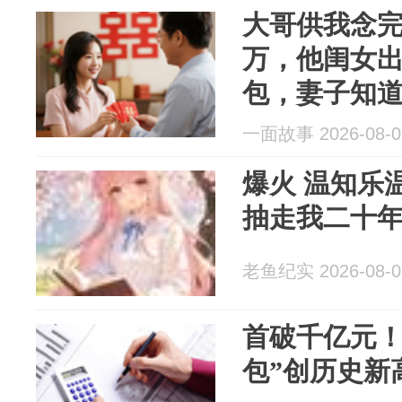
大哥供我念完
万，他闺女出
包，妻子知
转了30万，
一面故事 2026-08-0
50万全退了
爆火 温知乐
抽走我二十
老鱼纪实 2026-08-0
首破千亿元！
包”创历史新