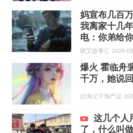
妈宣布几百
我离家十几
电：你弟给
包，你快打
晓艾故事汇 2026-08
爆火 霍临舟
千万，她说
赶海父子海产品 2026
这几个人
了，什么叫