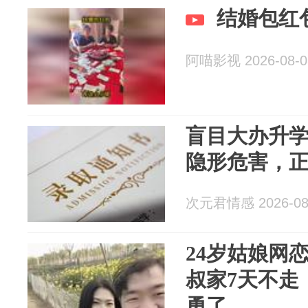
结婚包红
阿喵影视 2026-08-0
盲目大办升学
隐形危害，
次元君情感 2026-08
24岁姑娘网
叔家7天不走
勇了