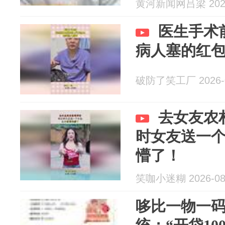
黄河新闻网吕梁 2026
医生手术
病人塞的红
破防了笑工厂 2026-0
去女友农
时女友送一
懵了！
笑咖小迷糊 2026-08
哆比一物一