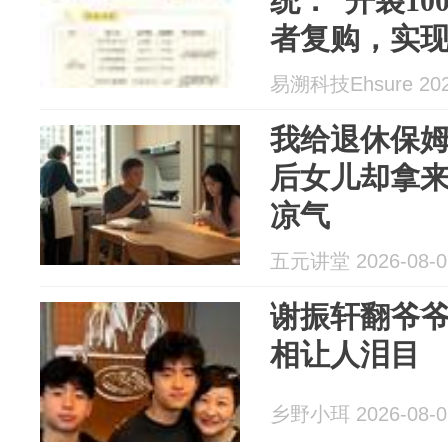
统：“开袋10
者复购，实现
易溯科技Ehsure 202
我给退休保
后女儿却拿
凉气
五元讲堂 2026-08-0
谢振轩翻爷
相让人泪目
乡野小珥 2026-08-0