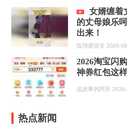
女婿缠着
的丈母娘乐
出来！
陈翔爱搞笑 2026-08
2026淘宝闪
神券红包这
侃故事的阿庆 2026-0
热点新闻