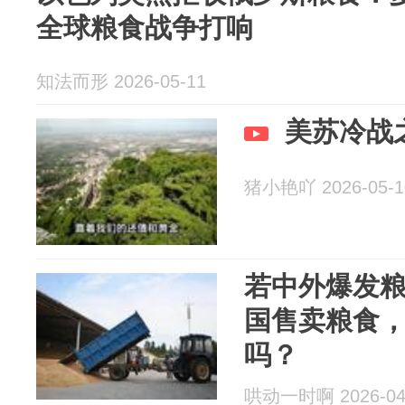
全球粮食战争打响
知法而形 2026-05-11
美苏冷战
猪小艳吖 2026-05-1
若中外爆发
国售卖粮食，
吗？
哄动一时啊 2026-04