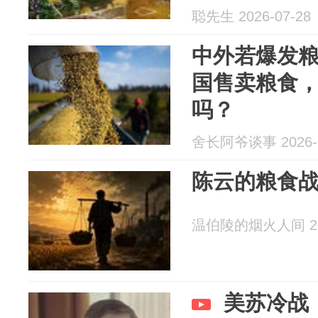
聪先生 2026-07-28
中外若爆发
国售卖粮食，
吗？
舍长阿爷谈事 2026-0
陈云的粮食
温伯陵的烟火人间 202
美苏冷战