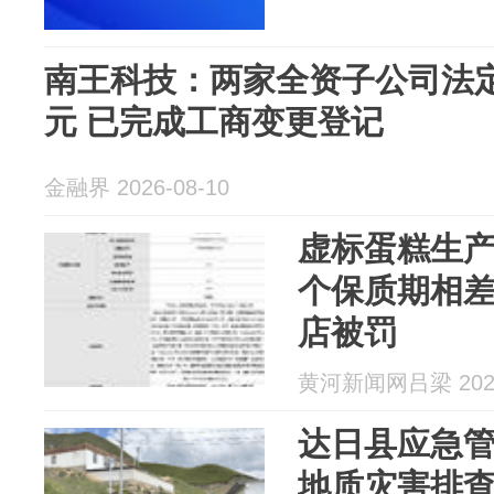
南王科技：两家全资子公司法
元 已完成工商变更登记
金融界 2026-08-10
虚标蛋糕生
个保质期相差
店被罚
黄河新闻网吕梁 2026
达日县应急
地质灾害排