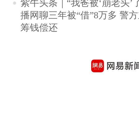
紫牛头条｜“我爸被‘崩老头’
播网聊三年被“借”8万多 警
筹钱偿还