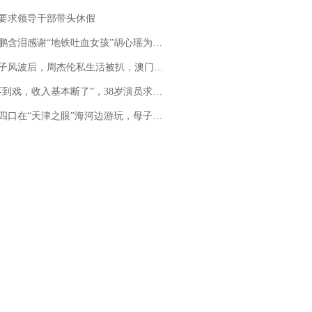
要求领导干部带头休假
地铁吐血女孩”胡心瑶为嫣然天使捐99999元：这份捐赠太沉重，尊重其捐赠意愿，个人向胡心瑶和她的病友之家各捐赠99999元
风波后，周杰伦私生活被扒，澳门输10亿传闻早已经水落石出
，收入基本断了”，38岁演员求职景区NPC：工作量断崖式下跌，留给我试错的时间不多了
四口在“天津之眼”海河边游玩，母子俩不幸溺亡