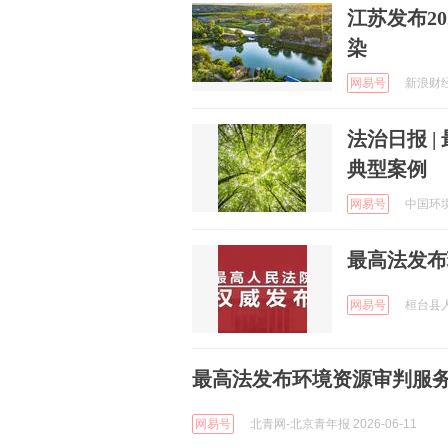
江苏发布2
染
网易号
新浪财经 
法治日报 
典型案例
网易号
中国环境
最高法发布
网易号
桓台县人民
最高法发布环境资源审判服
网易号
北青网-北京青年报 2026-06-11