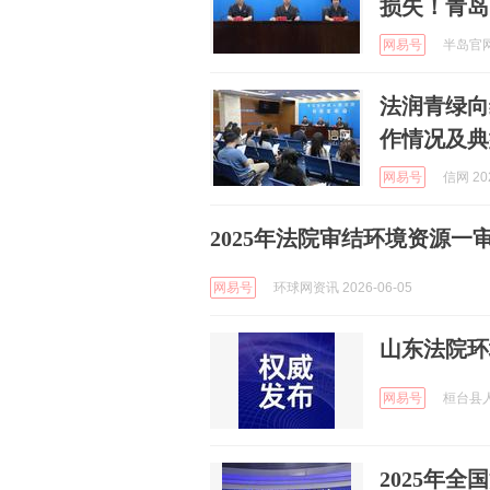
损失！青岛
网易号
半岛官网 
法润青绿向
作情况及典
网易号
信网 202
2025年法院审结环境资源一审
网易号
环球网资讯 2026-06-05
山东法院环
网易号
桓台县人民
2025年全