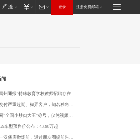
登录
注册免费邮箱
新闻
通报“特殊教育学校教师招聘存在违规行为”：已启动问责程序 副校长被停职
期、糊弄客户，知名独角兽车企创始人回应：都没证据，将依法采取措施，“本人长期与美国交管局保持沟通，对方表示肯定”
“全国小炒肉大王”称号，仅凭视频评出？中国烹饪协会回应
G9车型预售价公布：43.98万起
撤场前，通过朋友圈提前告知逐一退费，有顾客仅剩1元也全被退回，分文不少；顾客：言而有信，让人感动