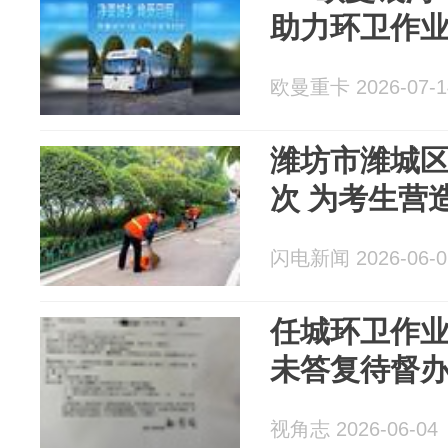
助力环卫作
欧曼重卡 2026-07-1
潍坊市潍城
次 为考生营
闪电新闻 2026-06-0
任城环卫作
未答复待督
视角志 2026-06-04