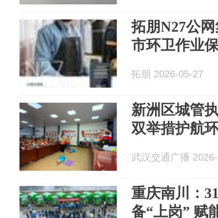
拓朋N27公
市环卫作业
拓朋 2026-05-27
新洲区城管执
双举措护航
武汉交通广播 2026-0
重庆南川：3
备“上岗” 