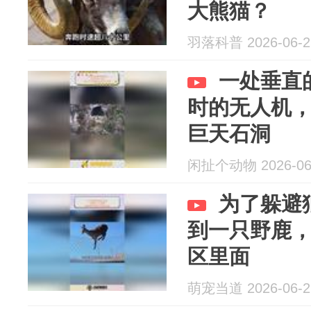
大熊猫？
羽落科普 2026-06-2
一处垂直
时的无人机
巨天石洞
闲扯个动物 2026-06
为了躲避
到一只野鹿
区里面
萌宠当道 2026-06-2