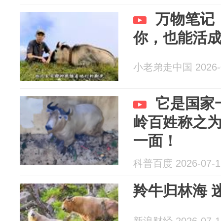
万物笔记
你，也能活
小老弟走中国 2026-0
它是国家
岭百姓称之
一面！
科普百度 2026-07-1
羚牛归林海 