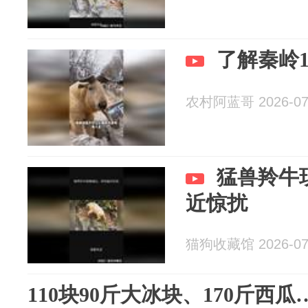
了解秦岭
农村阿蓝哥 2026-07
猛兽羚牛
近惊扰
猫狗收藏馆 2026-07
110块90斤大冰块、170斤西