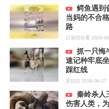
鳄鱼遇到
当妈的不合
路
日落陪你看 2026-06
抓一只悔
速记种牢底
踩红线
霍拉拉 2026-06-27
秦岭杀人
伤害人类，