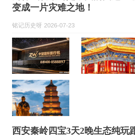
变成一片灾难之地！
铭记历史呀 2026-07-23
西安秦岭四宝3天2晚生态纯玩跟