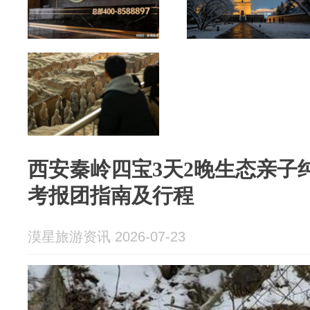
西安秦岭四宝3天2晚生态亲子纯
考报团指南及行程
漠星旅游资讯 2026-07-23