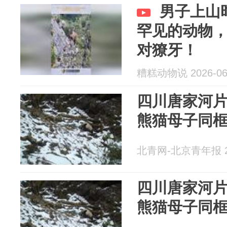
男子上山
罕见的动物
对獠牙！
糟糕动物说 2026-06
四川唐家河
熊猫母子同
北青网-北京青年报 20
四川唐家河
熊猫母子同