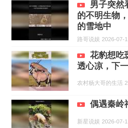
男子突然
的不明生物
的雪地中
路哥说娱 2026-07-1
花豹想吃
透心凉，下
农村杨大哥的生活 202
偶遇秦岭
新星说娱 2026-07-1