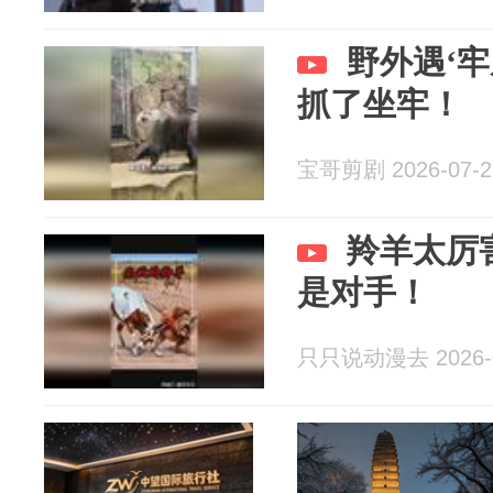
野外遇‘
抓了坐牢！
宝哥剪剧 2026-07-2
羚羊太厉
是对手！
只只说动漫去 2026-0