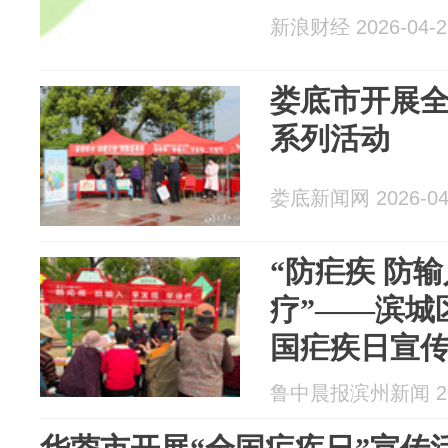
新浪财经 2026-04-2
娄底市开展
系列活动
娄底新闻网 2026-04
“防疟疾 防输
疗”——滨城
国疟疾日宣
鲁中晨报滨州新闻 202