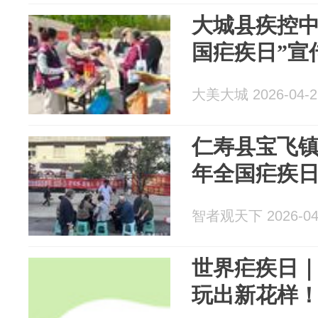
大城县疾控中心
国疟疾日”宣
大美大城 2026-04-2
仁寿县宝飞镇卫
年全国疟疾日
智者观天下 2026-04
世界疟疾日｜W
玩出新花样