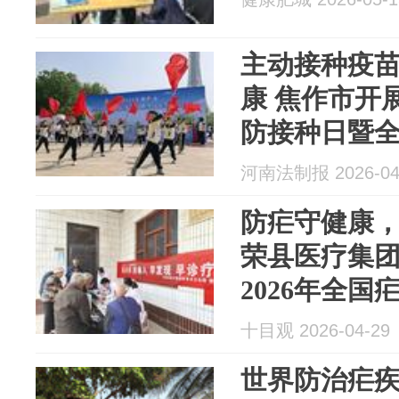
主动接种疫苗
康 焦作市开展
防接种日暨
河南法制报 2026-04
防疟守健康
荣县医疗集
2026年全
活动
十目观 2026-04-29
世界防治疟疾日