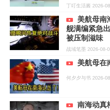
丁叮生活酱 2026-08
美航母南
舰满编紧急
被压制滋味
战域笔墨 2026-08-0
美航母在
何夕夕与书 2026-08
南海动真