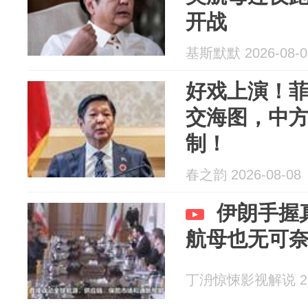
开战
基斯默默 2026-08-0
好戏上演！
交海图，中
制！
春之韵 2026-08-08
伊朗手握
航母也无可
丁洀惊悚影视解说 202