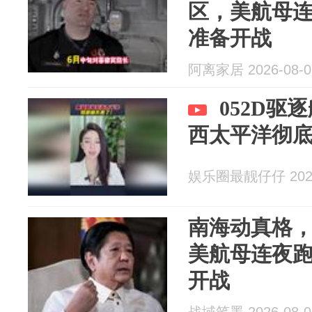
区，美航母
准备开战
阿离家居 2026-08-0
052D驱
西太平洋彻
娱乐圈最靓仔仔 2026
南海动真格
美航母连夜
开战