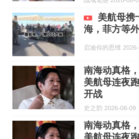
战域笔墨 2026-08-0
美航母携
海，菲方等
启迪你的思维 2026-0
南海动真格
美航母连夜
开战
史之韵 2026-08-09
南海动真格
美航母连夜