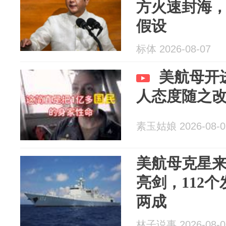
方火速封海
假设
标体 2026-08-07
美航母开
人态度随之
素玉姑娘 2026-08-0
美航母克星来了
亮剑，112
两成
林子说事 2026-08-0