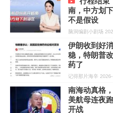
行程结束
南，中方划
不是假设
脑洞编剧小剧场 2026
伊朗收到好
稳，特朗普
药了
记得那片海辛 2026-0
南海动真格
美航母连夜
开战