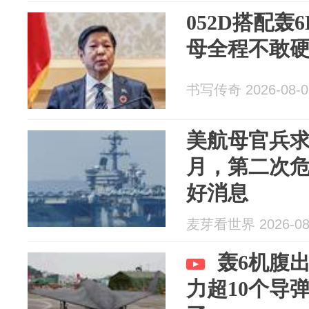
052D搭配轰
母全程不敢
书写传奇 2026-08-0
美航母官兵
月，第二次
好消息
麦芽看世界 2026-08
轰6机腹
力超10个导