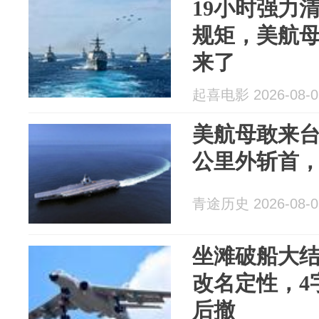
19小时强力
规矩，美航
来了
起喜电影 2026-08-0
美航母敢来台东
公里外斩首
青途历史 2026-08-0
坐滩破船大
改名定性，4
后撤