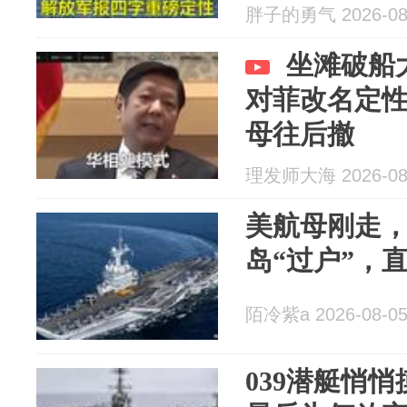
胖子的勇气 2026-08
坐滩破船
对菲改名定性
母往后撤
理发师大海 2026-08
美航母刚走
岛“过户”，
陌冷紫a 2026-08-0
039潜艇悄