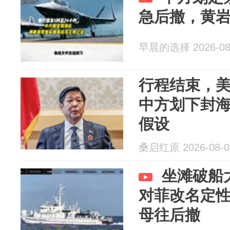
急后撤，黄
早晨的选择 2026-08
行程结束，
中方划下封
假设
桑启红原 2026-08-0
坐滩破船
对菲改名定性
母往后撤