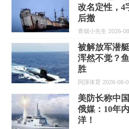
改名定性，4
后撤
青烟小先生 2026-08
被解放军潜
浑然不觉？鱼
胜
阿諢体育 2026-08-0
美防长称中国
俄媒：10年
洋！