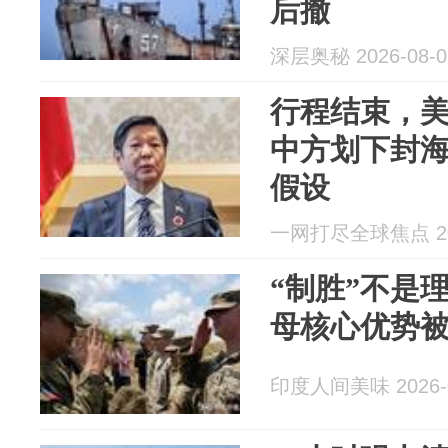
后撤
深层奥秘 2026-08-0
行程结束，
中方划下封
假设
一网打尽全球焦点 202
“制胜”不是
母核心优势
印度人间美味 2026-0