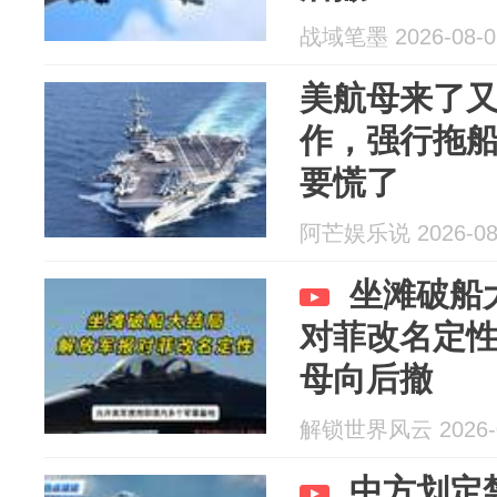
战域笔墨 2026-08-0
美航母来了
作，强行拖
要慌了
阿芒娱乐说 2026-08
坐滩破船
对菲改名定性
母向后撤
解锁世界风云 2026-0
中方划定