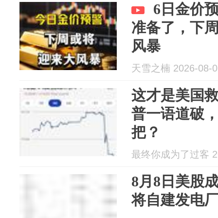
6日金价
准备了，下
风暴
天雪之楠 2026-08-0
这才是美国
普一语道破
把？
最终你成为了过客 202
8月8日美股成
将自建发电