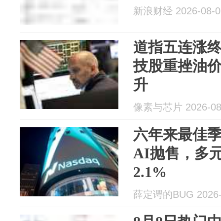
新浪财经 2026-08-0
道指五连涨终
技股重挫油
升
像素与芯片 2026-08
六年来最佳季
AI抛售，多
2.1%
薛定谔的BUG 2026-