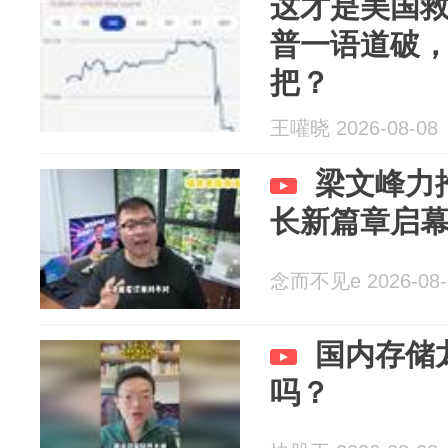
这才是美国
普一语道破
把？
王嚾晓 2026-08-08
梁文峰力
长新篇章启幕
念而不见e 2026-08-
国内存储
吗？