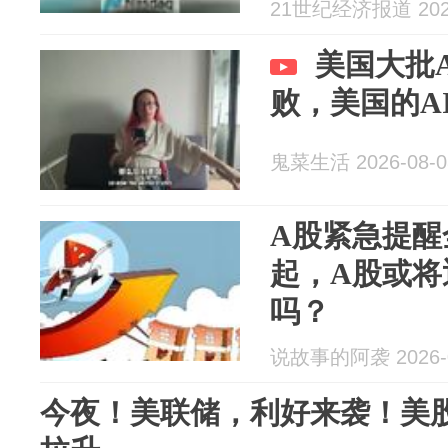
8%，美联储加
21世纪经济报道 2026
辑：林芊蔚 
美国大批
败，美国的A
鬼菜生活 2026-08-0
A股紧急提醒
起，A股或将
吗？
说故事的阿袭 2026-0
今夜！美联储，利好来袭！美