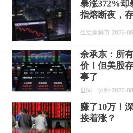
暴涨372%却
指熔断夜，
生活新鲜市 2026-08
余承东：所
价！但美股
事了
世间一分钟 2026-08
赚了10万！
接着涨？