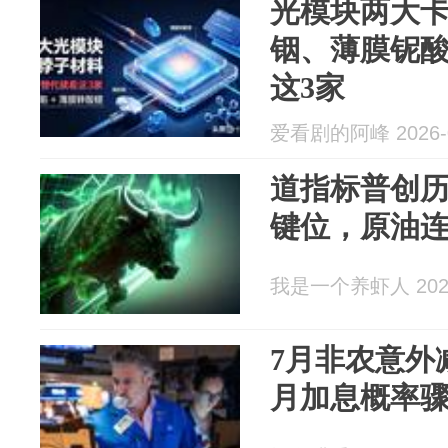
光模块两大
铟、薄膜铌
这3家
爱看剧的阿峰 2026-0
道指标普创
键位，原油
我是一个养虾人 2026
7月非农意外减
月加息概率