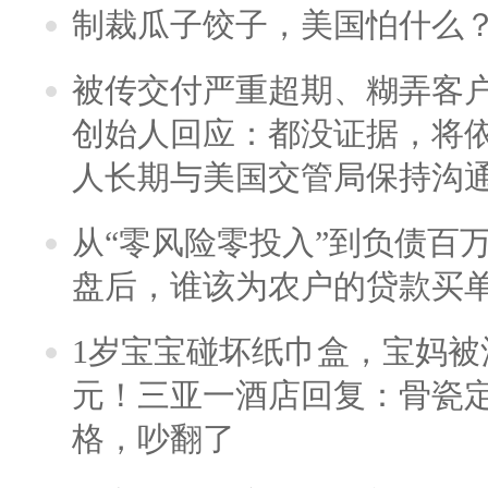
制裁瓜子饺子，美国怕什么
被传交付严重超期、糊弄客
创始人回应：都没证据，将依
人长期与美国交管局保持沟通
从“零风险零投入”到负债百
盘后，谁该为农户的贷款买
1岁宝宝碰坏纸巾盒，宝妈被酒
元！三亚一酒店回复：骨瓷
格，吵翻了