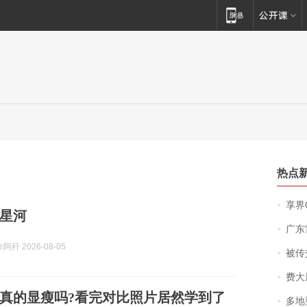
热点
享界
星河
广东雷州
歼 2026-08-05
被传交付严重超
费大厨
真的显瘦吗?看完对比照片居然学到了
多地