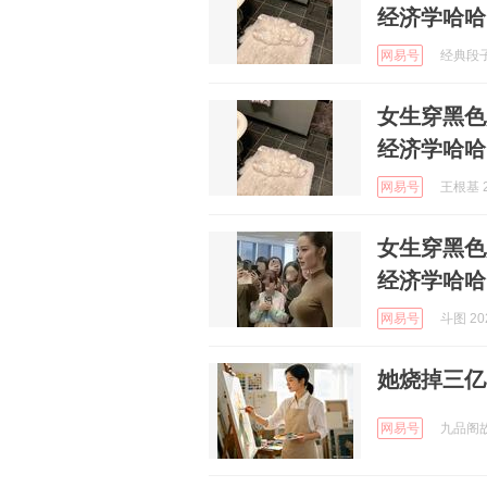
经济学哈哈
网易号
经典段子 
女生穿黑色
经济学哈哈
网易号
王根基 2
女生穿黑色
经济学哈哈
网易号
斗图 202
她烧掉三亿
网易号
九品阁故事