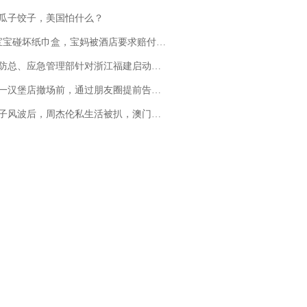
瓜子饺子，美国怕什么？
坏纸巾盒，宝妈被酒店要求赔付924元！三亚一酒店回复：骨瓷定制！网友一查价格，吵翻了
总、应急管理部针对浙江福建启动防汛防台风四级应急响应
撤场前，通过朋友圈提前告知逐一退费，有顾客仅剩1元也全被退回，分文不少；顾客：言而有信，让人感动
风波后，周杰伦私生活被扒，澳门输10亿传闻早已经水落石出