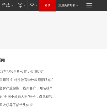
登录
注册免费邮箱
新闻
G9车型预售价公布：43.98万起
通报“特殊教育学校教师招聘存在违规行为”：已启动问责程序 副校长被停职
期、糊弄客户，知名独角兽车企创始人回应：都没证据，将依法采取措施，“本人长期与美国交管局保持沟通，对方表示肯定”
“全国小炒肉大王”称号，仅凭视频评出？中国烹饪协会回应
要求领导干部带头休假