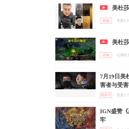
美杜莎
视频
笔墨V 20
美杜
视频
亿通电子游
7月19日
害者与受害
网易号
普通人The
IGN盛赞
牢