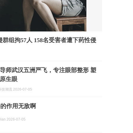
群组拘57人 158名受害者遭下药性侵
导师武汉五洲严飞，专注眼部整形 塑
原生眼
潮流 2026-07-05
莎的作用无敌啊
n 2026-07-05