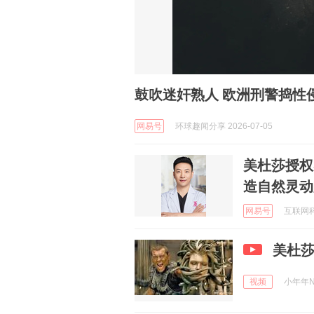
鼓吹迷奸熟人 欧洲刑警捣性侵
网易号
环球趣闻分享 2026-07-05
美杜莎授权
造自然灵动
网易号
互联网科技
美杜
视频
小年年Nia