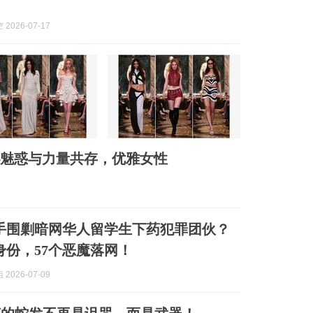
2026-07-17
列，神秘魅惑与力量共存，优雅女性
手围剿暗网华人留学生下药犯罪团伙？
人身份，57个恶魔落网！
2026-07-09