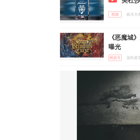
美杜
视频
娱乐大表哥
《恶魔城》
曝光
网易号
游民星空 