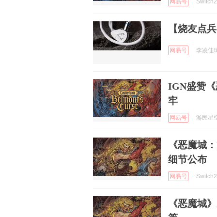
网易号
Switch
【烧友点兵
网易号
李凌佳琦聊
IGN盛赞
牢
网易号
游民星空 
《恶魔城：B
细节公布
网易号
Switch
《恶魔城》