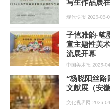
写生作品展
现代快报 2026-05-0
子恺雅韵·笔
童主题性美
流展开幕
中国美术报 2026-04
“杨晓阳丝路
文献展（安徽
文化视界网 2026-04