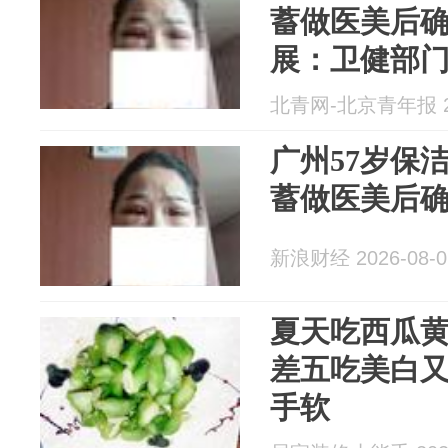
蓄做医美后
展：卫健部
后续将根据
北青网-北京青年报 20
行处理
广州57岁保
蓄做医美后
新浪财经 2026-08-0
夏天吃西瓜
差五吃美白
手软