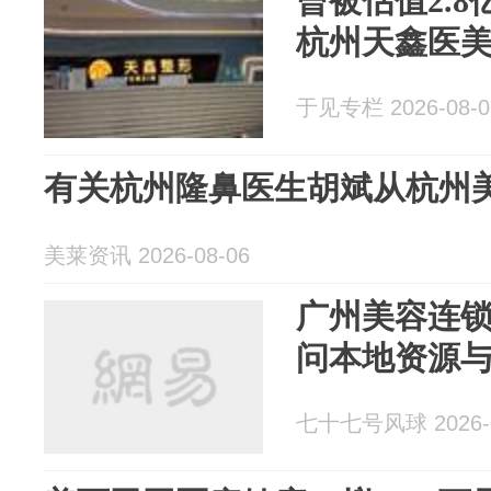
曾被估值2.
杭州天鑫医
于见专栏 2026-08-0
有关杭州隆鼻医生胡斌从杭州
美莱资讯 2026-08-06
广州美容连
问本地资源
七十七号风球 2026-0