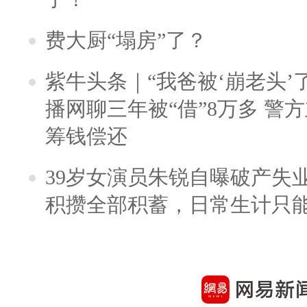
费大厨“塌房”了？
紫牛头条｜“我爸被‘崩老头’
播网聊三年被“借”8万多 警
筹钱偿还
39岁女演员朱锐自曝破产失
积攒全部积蓄，日常生计只