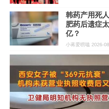
韩药产用死
肥药后遗症太
亿？
小蒋爱唠嗑 2026-08