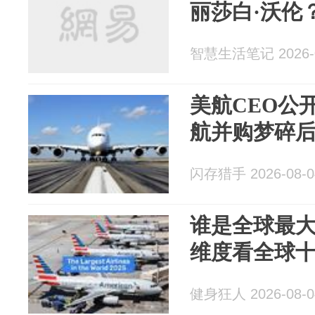
丽莎白·沃伦
智慧生活笔记 2026-0
美航CEO公开
航并购梦碎后
闪存猎手 2026-08-0
谁是全球最大
维度看全球
健身狂人 2026-08-0