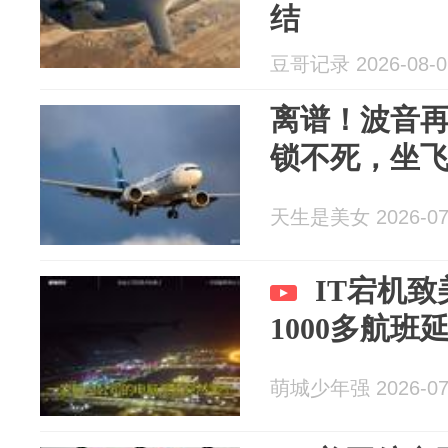
结
豆哥记录 2026-08-0
离谱！波音
锁不死，坐
天生是美女 2026-07
IT宕机
1000多航班
萌城少年强 2026-07