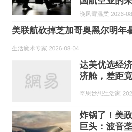
国航空业的
晚风寄温柔 2026-08
美联航砍掉芝加哥奥黑尔明年暑期
生活魔术专家 2026-08-04
达美优选经
济舱，差距
奇思妙想生活家 2026
炸锅了！美政
巨头：波音