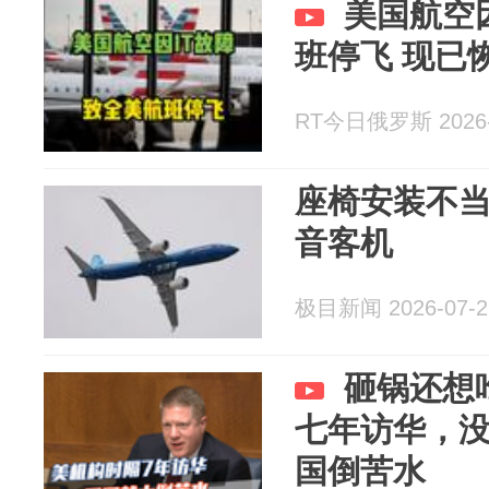
美国航空
班停飞 现已
RT今日俄罗斯 2026-
座椅安装不当
音客机
极目新闻 2026-07-2
砸锅还想
七年访华，
国倒苦水