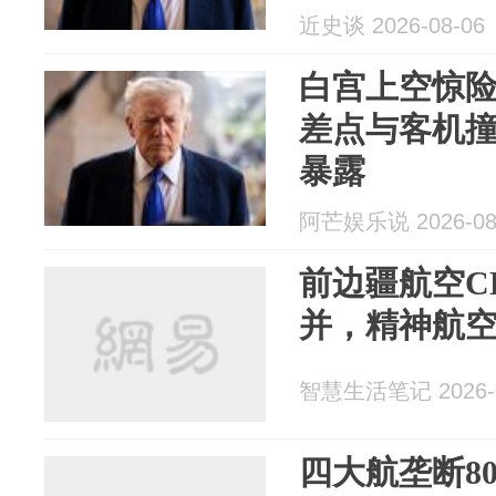
近史谈 2026-08-06
白宫上空惊
差点与客机
暴露
阿芒娱乐说 2026-08
前边疆航空C
并，精神航
智慧生活笔记 2026-0
四大航垄断8