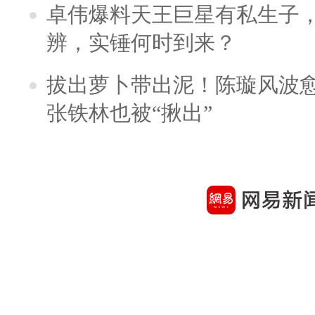
卓伟爆料天王巨星有私生子
辨，实锤何时到来？
拔出萝卜带出泥！陈璇风波
张铁林也被“揪出”