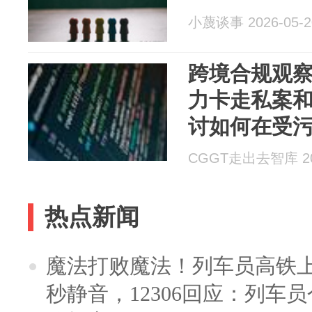
小蔑谈事 2026-05-2
跨境合规观
力卡走私案
讨如何在受
【走出去智
CGGT走出去智库 202
热点新闻
魔法打败魔法！列车员高铁
秒静音，12306回应：列车