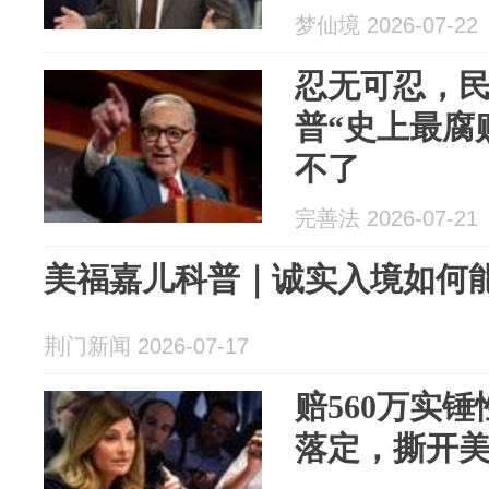
梦仙境 2026-07-22
忍无可忍，
普“史上最腐
不了
完善法 2026-07-21
美福嘉儿科普｜诚实入境如何
荆门新闻 2026-07-17
赔560万实
落定，撕开