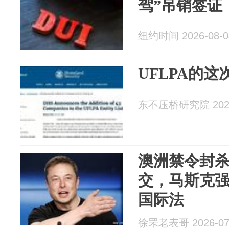
驾”吊销签证
纽约时间 2026-08-0
UFLPA的这
东不压桥研究院 2026
澳洲禁令封
交，马斯克
国际法
徐罘老表哥 2026-07