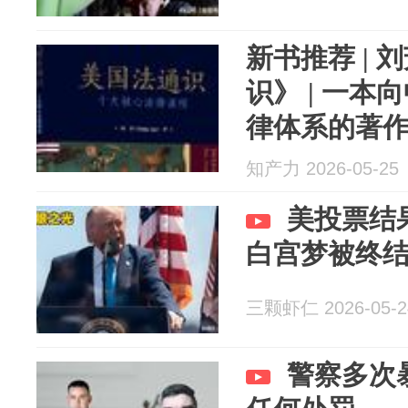
新书推荐 |
识》 | 一
律体系的著
知产力 2026-05-25
美投票结
白宫梦被终
三颗虾仁 2026-05-2
警察多次