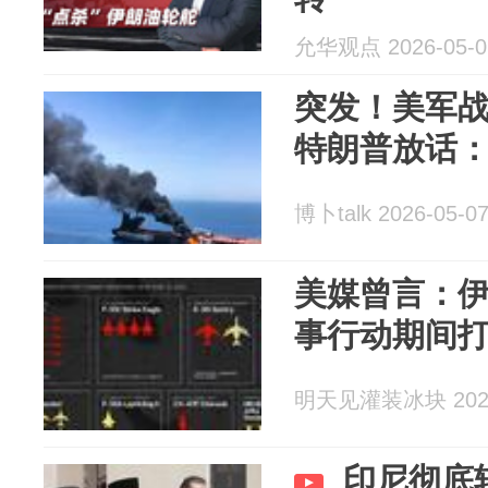
允华观点 2026-05-0
突发！美军
特朗普放话
博卜talk 2026-05-0
美媒曾言：
事行动期间打
明天见灌装冰块 2026
印尼彻底