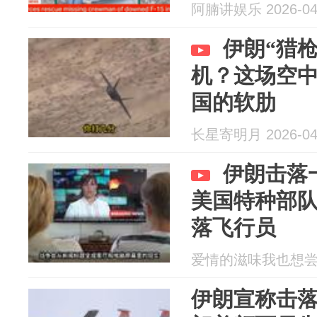
阿腩讲娱乐 2026-04
伊朗“猎
机？这场空
国的软肋
长星寄明月 2026-04
伊朗击落
美国特种部
落飞行员
爱情的滋味我也想尝尝 2
伊朗宣称击落