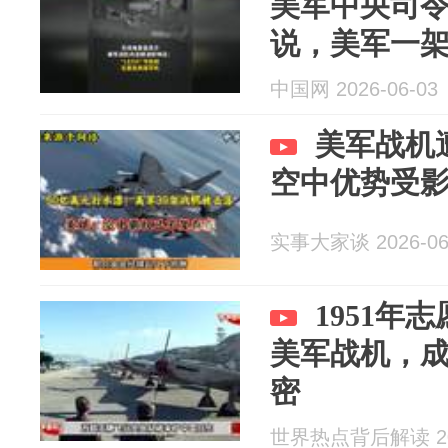
美军中央司令
说，美军一
向一艘试图驶向
中国网 2026-06-03
美军战机
空中优势受
实事大家谈 2026-06
1951年
美军战机，
密
世界热点背后解读 202