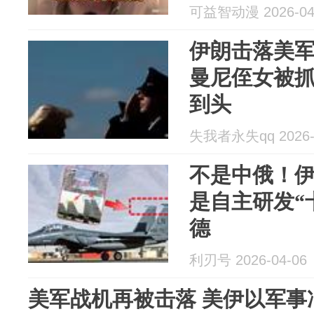
可益智动漫 2026-04
伊朗击落美
曼尼侄女被
到头
失我者永失qq 2026-
不是中俄！
是自主研发“
德
利刃号 2026-04-06
美军战机再被击落 美伊以军事