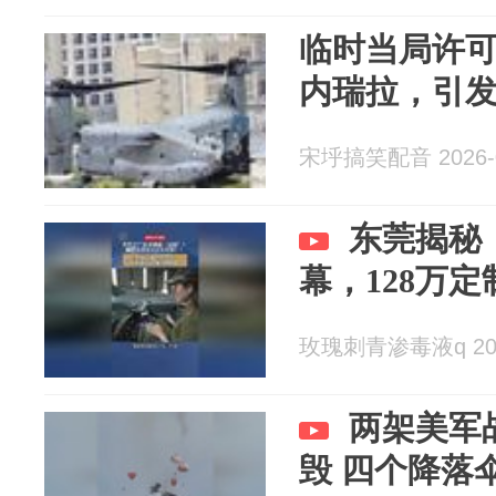
临时当局许
内瑞拉，引
宋垀搞笑配音 2026-0
东莞揭秘
幕，128万
玫瑰刺青渗毒液q 2026
两架美军
毁 四个降落