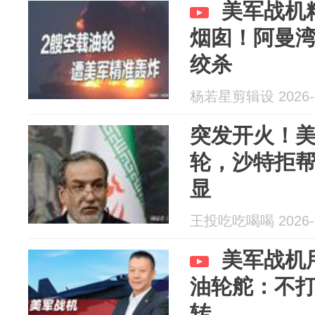
美军战机
烟囱！阿曼
绞杀
杨若星剪辑设 2026-0
突发开火！
轮，沙特拒
显
王投吃吃喝喝 2026-0
美军战机
油轮舵：不
转