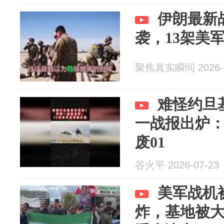
伊朗最新
袭，13架美
聚焦真实瞬间 2026-0
难怪约旦
一战报出炉：
废01
谷火平 2026-07-23
美军战机
炸，基地被