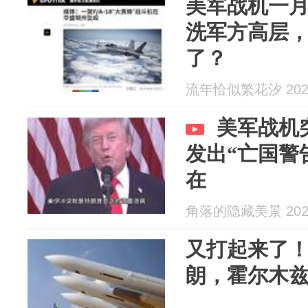
美军战机一月
洗军方高层
了？
流年恰似繁花汐 2026
美军战机
发出“亡国警
在
角落的隐藏美景 2026
又打起来了
朗，霍尔木