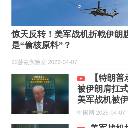
惊天反转！美军战机折戟伊朗
是“偷核原料”？
52赫兹实验室 2026-04-07
【特朗普
被伊朗肩扛式
美军战机被
#伊朗称以放弃
中国网 2026-04-07