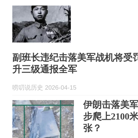
副班长违纪击落美军战机将受
升三级通报全军
唠叨说历史 2026-04-15
伊朗击落美
步爬上210
张？