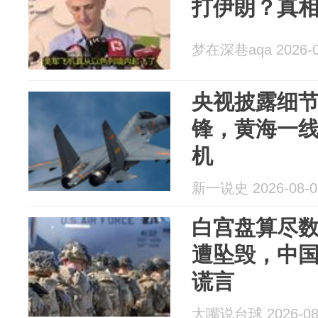
打伊朗？真
梦在深巷aqa 2026-0
央视披露细
锋，黄海一线
机
新一说史 2026-08-0
白宫盘算尽
遭坠毁，中
谎言
大嘴说台球 2026-08