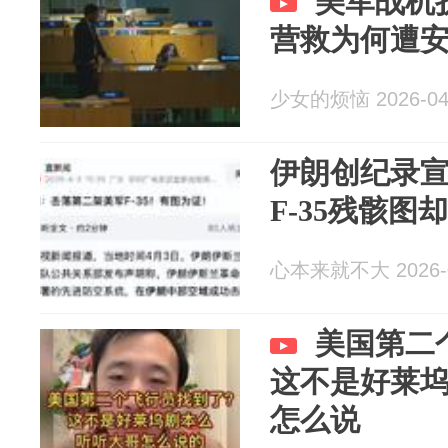
美军战机
营救为何遭
少女的烦恼 2026-04
伊朗创纪录
F-35残骸图却
心本来就不大 2026-0
美国第二
这不是好莱
怎么说