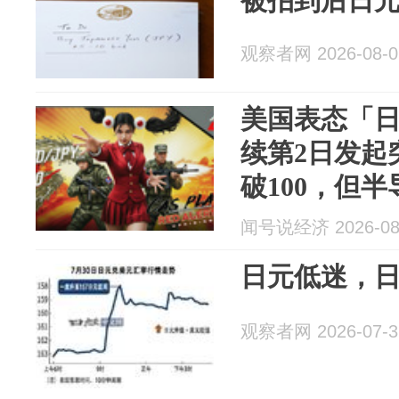
被拍到后日
观察者网 2026-08-0
美国表态「
续第2日发起
破100，但
高开低走？
闻号说经济 2026-08
日元低迷，
观察者网 2026-07-3