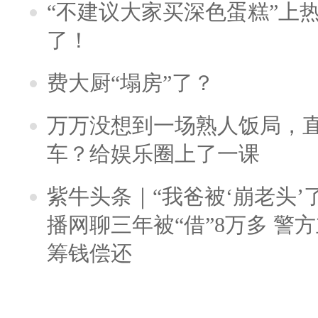
“不建议大家买深色蛋糕”上
了！
费大厨“塌房”了？
万万没想到一场熟人饭局，
车？给娱乐圈上了一课
紫牛头条｜“我爸被‘崩老头’
播网聊三年被“借”8万多 警
筹钱偿还