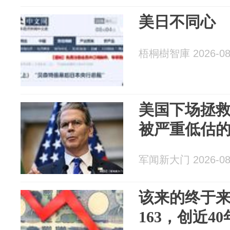
美日不同心
梧桐樹智庫 2026-08
美国下场拯
被严重低估
军闻新大门 2026-08
该来的终于
163，创近4