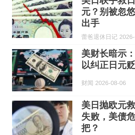
美日联手救
元？别被忽
出手
蕾爸退休日记 2026-0
美财长暗示
以纠正日元
财闻 2026-08-06
美日抛欧元
失败，美债
把？