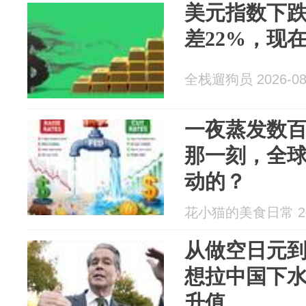
美元指数下跌
差22%，现
全栈遛狗员 2026-08
一夜蒸发数
那一刻，全
动的？
花小猫的美食日常 202
从做空日元
想拉中国下
升值