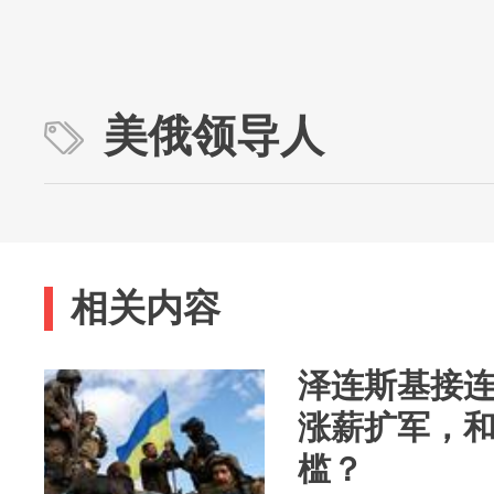
美俄领导人
相关内容
泽连斯基接
涨薪扩军，
槛？