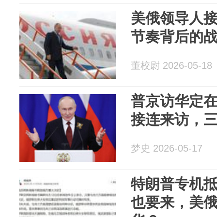
美俄领导人
节奏背后的
董校尉 2026-05-18
普京访华定
接连来访，
梦史 2026-05-17
特朗普专机
也要来，美