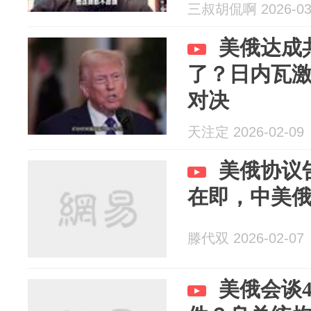
三叔胡侃啊 2026-03
美俄达成
了？日内瓦
对决
天注定 2026-02-09
美俄协议
在即，中美
滕代双 2026-02-07
美俄会谈