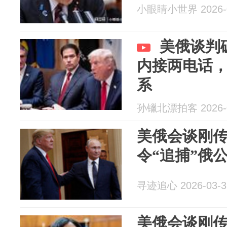
小眼睛小世界 2026-0
美俄谈判
内接两电话
系
孙镴北漂拍客 2026-0
美俄会谈刚
令“追捕”俄
寻迹追心 2026-03-3
美俄会谈刚