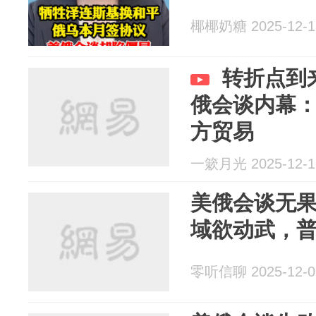
椰椰奶糖 2025-12-1
转折点到
俄会谈内幕
方贸易
一簌月光 2025-12-1
美俄会谈无
域欲动武，
零听信聊 2025-12-0