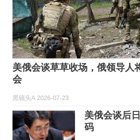
美俄会谈草草收场，俄领导人将
会
黑镜头A 2026-07-23
美俄会谈后日
码