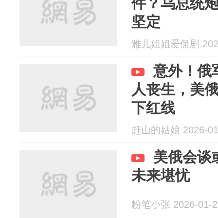
件？乌总统
坚定
雅儿姐姐爱侃剧 2026
意外！俄
人丧生，美
下红线
赶山的姑娘 2026-01
美俄会谈
未来堪忧
粉笔小张 2026-01-2