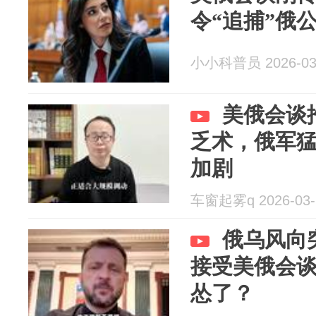
令“追捕”俄
小小科普员 2026-03
美俄会谈
乏术，俄军
加剧
车窗起雾q 2026-03-
俄乌风向
接受美俄会
怂了？