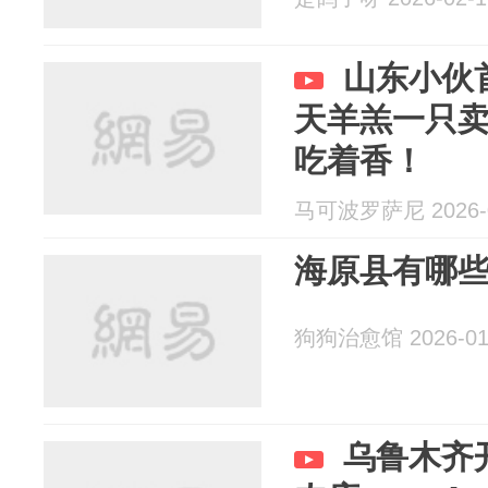
山东小伙
天羊羔一只卖
吃着香！
马可波罗萨尼 2026-0
海原县有哪
狗狗治愈馆 2026-01
乌鲁木齐