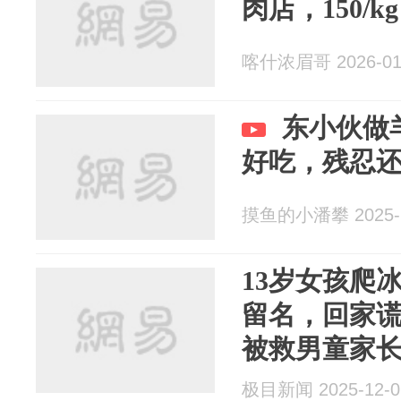
肉店，150/
喀什浓眉哥 2026-01
东小伙做
好吃，残忍
摸鱼的小潘攀 2025-1
13岁女孩爬
留名，回家谎
被救男童家
拒，留下羊
极目新闻 2025-12-0