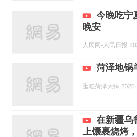
今晚吃宁
晚安
人民网-人民日报 2025
菏泽地锅
逛吃菏泽大锤 2025-0
在新疆乌
上馕裹烧烤