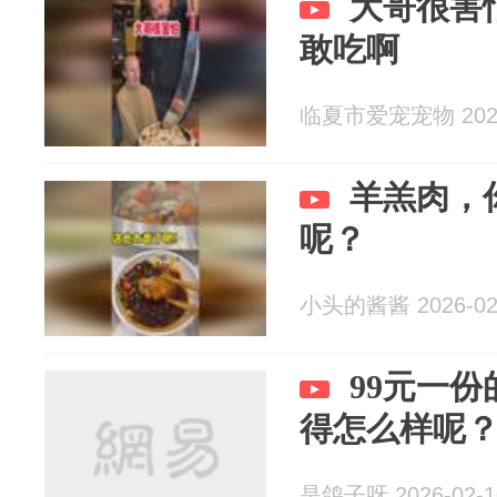
大哥很害
敢吃啊
临夏市爱宠宠物 2026
羊羔肉，
呢？
小头的酱酱 2026-02
99元一
得怎么样呢
是鸽子呀 2026-02-1