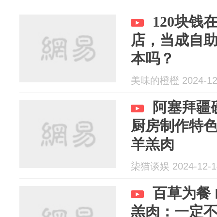
120块
店，当成自
本吗？
美味的橙橙 2024-12
阿塞拜疆
厨房制作特
羊羔肉
柒猫谈娱 2024-12-1
百草为餐
羔肉：一定不