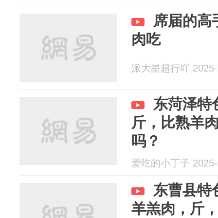
席届的高
肉吃
派大星超行吖 2025-1
东菏泽特
斤，比熟羊
吗？
爱吃的小丁子 2025-1
东曹县特
羊羔肉，斤