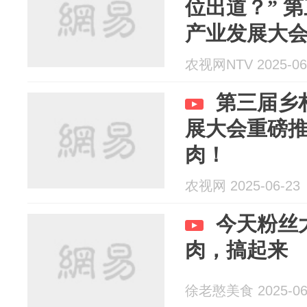
位出道？” 
产业发展大会
羊羔肉！
农视网NTV 2025-06
第三届乡
展大会重磅推
肉！
农视网 2025-06-23
今天粉丝
肉，搞起来
徐老憨美食 2025-06