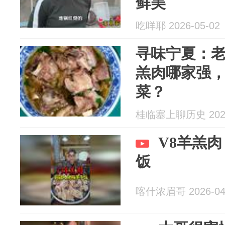
鲜美
吃咩耶 2026-05-02
寻味宁夏：
羔肉哪家强
菜？
桂临塞上聊历史 2026
V8羊羔
饭
喀什浓眉哥 2026-04