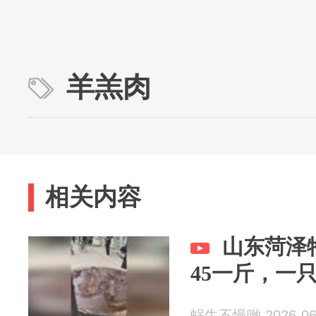
羊羔肉
相关内容
山东菏泽
45一斤，一只
蜗牛不慢哟 2026-06