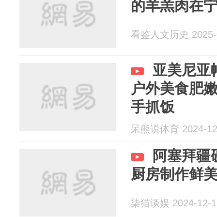
的羊羔肉在
看鉴人文历史 2025-0
亚美尼亚帽
户外美食肥
手抓饭
呆熊说体育 2024-12
阿塞拜疆
厨房制作鲜
柒猫谈娱 2024-12-1