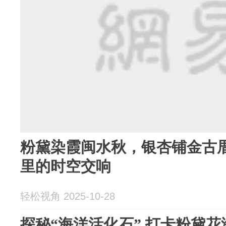
粉黛染霞闽水秋，银杏铺金古厝
里的时空交响
轻松视角 2025-10-28
探秘“海洋活化石” 打卡粉黛花