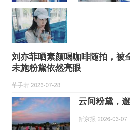
刘亦菲晒素颜喝咖啡随拍，被
未施粉黛依然亮眼
芊手若 2026-07-28
云间粉黛，
新京报 2026-06-07