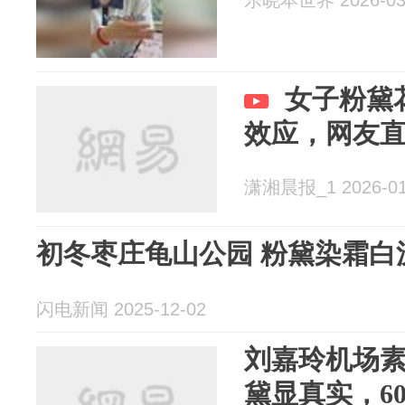
乐晓本世界 2026-03
女子粉黛
效应，网友直
潇湘晨报_1 2026-01
初冬枣庄龟山公园 粉黛染霜白
闪电新闻 2025-12-02
刘嘉玲机场
黛显真实，6