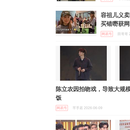
容祖儿义卖
买错嘢获网
网易号
田哥哥 2
陈立农因拍吻戏，导致大规
饭
网易号
芊手若 2026-06-09