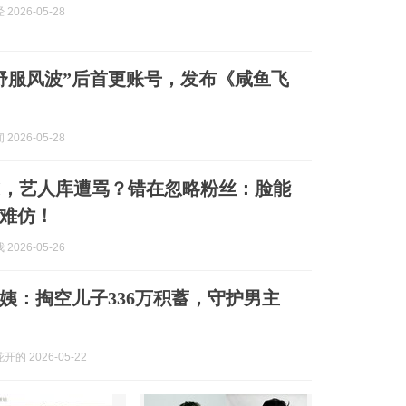
2026-05-28
舒服风波”后首更账号，发布《咸鱼飞
2026-05-28
I，艺人库遭骂？错在忽略粉丝：脸能
难仿！
2026-05-26
阿姨：掏空儿子336万积蓄，守护男主
的 2026-05-22