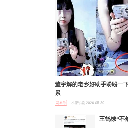
董宇辉的老乡好助手盼盼一下
累
网易号
小邵说剧 2026-05-30
王鹤棣“不