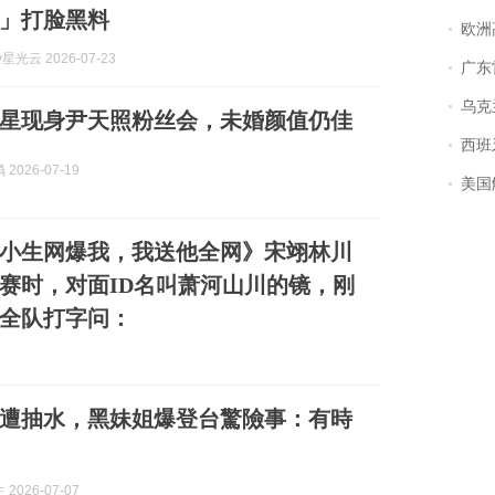
」打脸黑料
欧洲
y星光云 2026-07-23
广东雷州
乌克兰宣
女星现身尹天照粉丝会，未婚颜值仍佳
西班牙飞地
2026-07-19
美国
小生网爆我，我送他全网》宋翊林川
赛时，对面ID名叫萧河山川的镜，刚
全队打字问：
疑遭抽水，黑妹姐爆登台驚險事：有時
2026-07-07