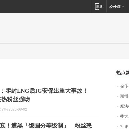
热点
被传交付严重超
：零封LNG后IG安保出重大事故！
郑州一汉堡店
被狂热粉丝强吻
魔法打败魔
了吗 2026-08-02
费大厨
衰！遭黑「饭圈分等级制」 粉丝怒
社评