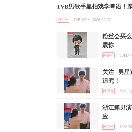
TVB男歌手靠拍戏学粤语！
网易号
TVB剧评社 2026-06-07
粉丝会买么
震惊
网易号
3DM游戏
关注 | 
追究！
网易号
天津广播 
浙江籍男演
应
网易号
19楼 20