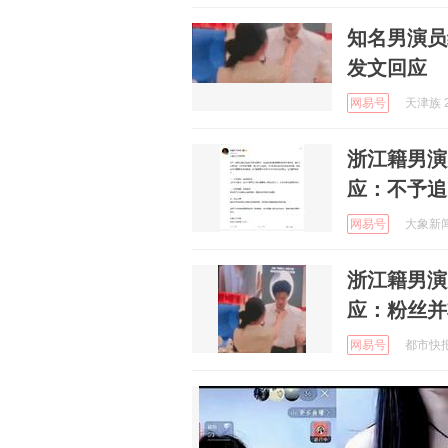
知名男演员
发文回应
网易号
天津族 2
浙江籍男演
应：不予追
网易号
大象新闻 
浙江籍男演
应：粉丝并
网易号
都市快报橙