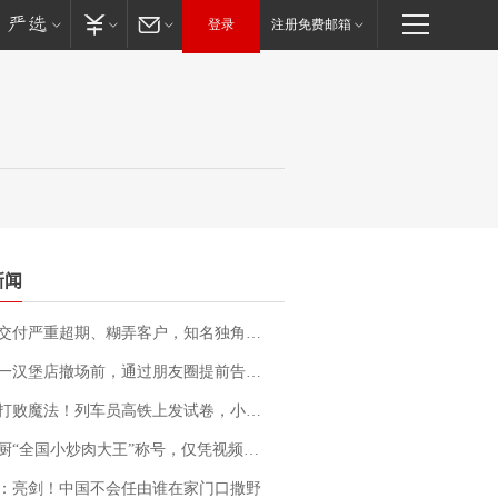
登录
注册免费邮箱
新闻
期、糊弄客户，知名独角兽车企创始人回应：都没证据，将依法采取措施，“本人长期与美国交管局保持沟通，对方表示肯定”
撤场前，通过朋友圈提前告知逐一退费，有顾客仅剩1元也全被退回，分文不少；顾客：言而有信，让人感动
法！列车员高铁上发试卷，小朋友一秒静音，12306回应：列车员个人行为，不是铁路规定
“全国小炒肉大王”称号，仅凭视频评出？中国烹饪协会回应
：亮剑！中国不会任由谁在家门口撒野