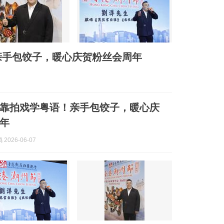
亲手包饺子，暖心庆贺粉丝会周年
手靠拍戏学粤语！亲手包饺子，暖心庆
年
2026-06-07