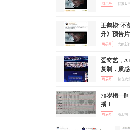
网易号
新浪财经 
王鹤棣“不
升》预告片
网易号
大象新闻 
爱奇艺，A
复制，质感
网易号
超喜欢我 
70岁榜一
播！
网易号
陌上桃花开