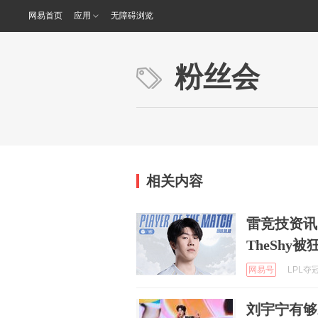
网易首页
应用
无障碍浏览
粉丝会
相关内容
雷竞技资讯
TheShy
网易号
LPL夺冠
刘宇宁有够