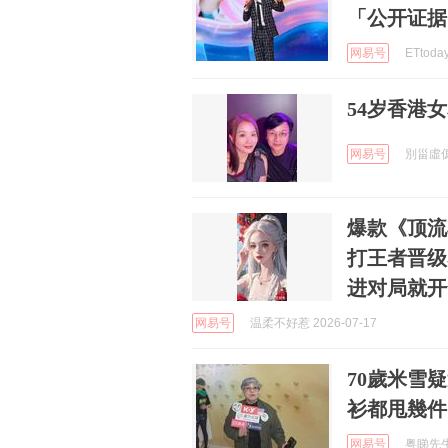
「公开证据
网易号
ETtoda
54岁香港
网易号
別甾虛僞 
爆款《顶流
打王者晋级
进对局就开
网易号
温柔不好惹 2026-07-17
70歲米雪
衫都甩幾件
网易号
粤睇先生 