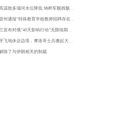
高温致多瑙河水位降低 纳粹军舰残骸重见天日
通报“特殊教育学校教师招聘存在违规行为”：已启动问责程序 副校长被停职
布对俄“40天影响行动”无限续期，7月两国对轰数据均创纪录
休达边境，摩洛哥士兵搬起大石块投向移民引争议，此前一天内数万人从摩洛哥涌入西班牙
解除了与伊朗相关的制裁