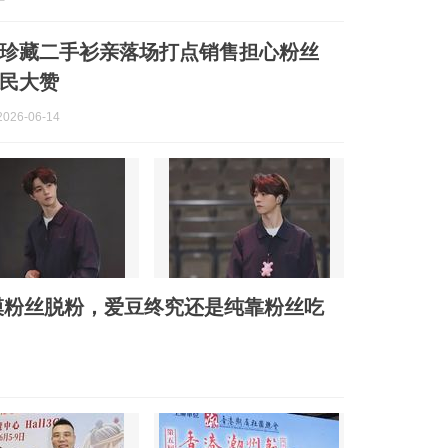
珍藏二手衫亲落场打点销售担心粉丝
民大赞
026-06-14
模粉丝脱粉，爱豆终究还是纯靠粉丝吃