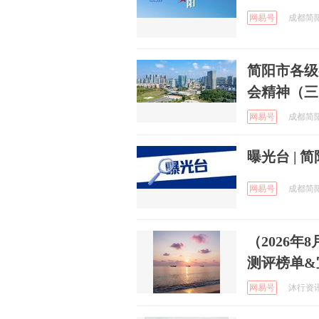
网易号
成都简阳发
简阳市各级
会精神（三
网易号
成都简阳发
曝光台 |
网易号
成都简阳发
（2026
测评榜单&
网易号
沐行资讯 