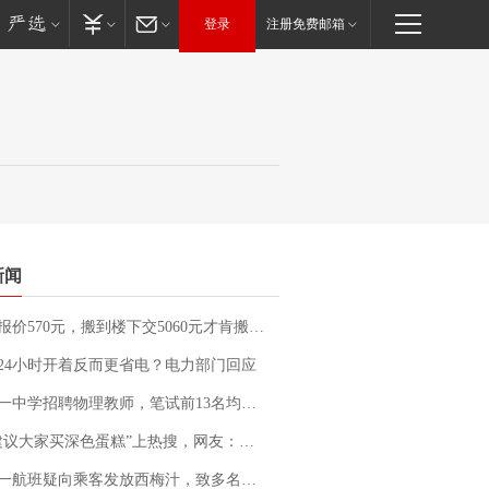
登录
注册免费邮箱
新闻
价570元，搬到楼下交5060元才肯搬上楼！女子傻眼了……
24小时开着反而更省电？电力部门回应
招聘物理教师，笔试前13名均遭淘汰？教育局：已叫停招聘，成立调查组全面核查
建议大家买深色蛋糕”上热搜，网友：天塌了！
客发放西梅汁，致多名乘客在飞行途中排队上厕所！乘客：机上100多人只有2个厕所；客服回应：并非每架飞机都会发放西梅汁