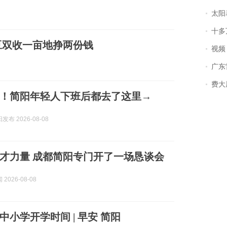
太阳
十多
豆双收一亩地挣两份钱
视频丨
广东雷州
费大厨
”！简阳年轻人下班后都去了这里→
布 2026-08-08
才力量 成都简阳专门开了一场恳谈会
2026-08-08
中小学开学时间 | 早安 简阳