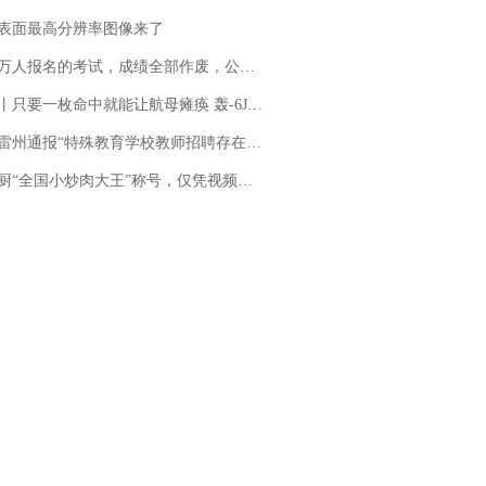
表面最高分辨率图像来了
万人报名的考试，成绩全部作废，公平么？
只要一枚命中就能让航母瘫痪 轰-6J实力有多强？
通报“特殊教育学校教师招聘存在违规行为”：已启动问责程序 副校长被停职
“全国小炒肉大王”称号，仅凭视频评出？中国烹饪协会回应