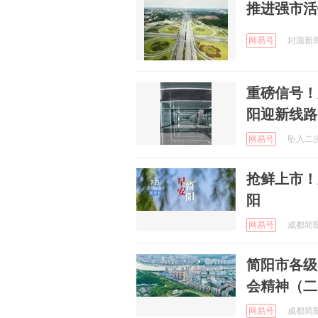
推进强市活
网易号
封面新闻 
重磅信号！
阳迎新线路
网易号
坠入二次元
抢鲜上市！新
阳
网易号
成都简阳发
简阳市各级
会精神（二
网易号
成都简阳发