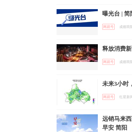
曝光台 |
网易号
成都简阳发
释放消费新
网易号
成都简阳发
未来3小时
网易号
红星新闻 
远销马来西
早安 简阳