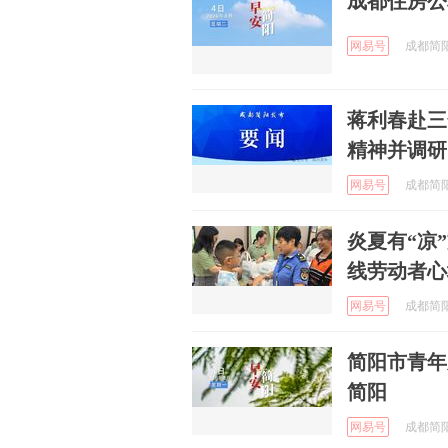
成都住房公
网易号
成都简阳发
蒋利春赴三
精神并调研
网易号
成都简阳发
炎夏有“凉”
线劳动者心
网易号
成都简阳发
简阳市青年
简阳
网易号
成都简阳发