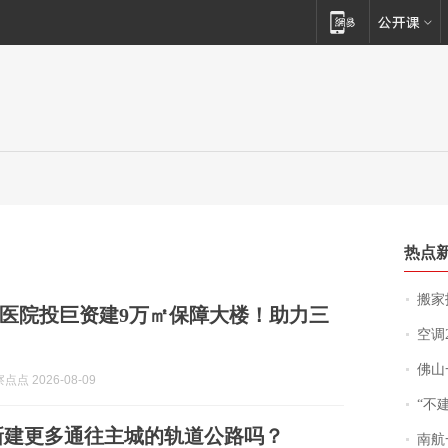
热点
搬家报
医院投巨资建9万㎡保障大楼！助力三
空调
佛山一中学
点 2026-08-09
“不
新建更多通往主城的轨道公路吗？
南航一航班疑向乘