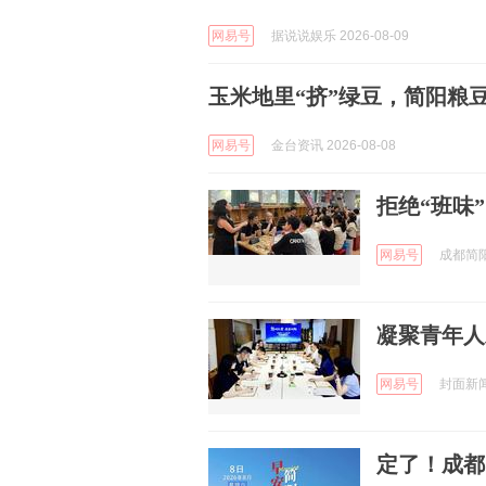
网易号
据说说娱乐 2026-08-09
玉米地里“挤”绿豆，简阳粮
网易号
金台资讯 2026-08-08
拒绝“班味
网易号
成都简阳发
凝聚青年人
网易号
封面新闻 
定了！成都