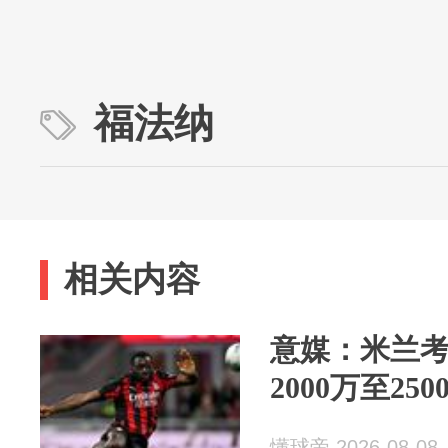
福法纳
相关内容
意媒：米兰
2000万至25
懂球帝 2026-08-08