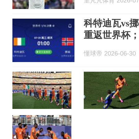
里芃芃体育 2026-07
科特迪瓦vs
重返世界杯
懂球帝 2026-06-30