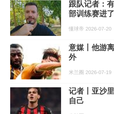
跟队记者：
部训练赛进
懂球帝 2026-07-20
意媒丨他游
外
米兰圈 2026-07-19
记者丨亚沙
自己