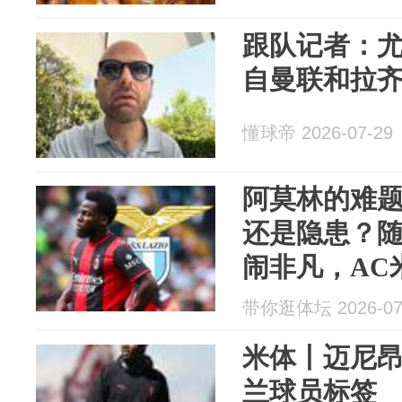
跟队记者：尤
自曼联和拉
懂球帝 2026-07-29
阿莫林的难
还是隐患？
闹非凡，AC
作也备受关
带你逛体坛 2026-07
米体丨迈尼
兰球员标签