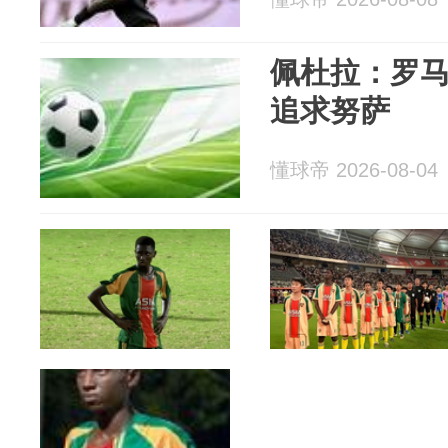
佩杜拉：罗
追求努萨
懂球帝 2026-08-04