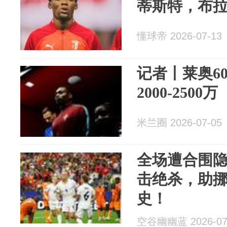
蒂斯特，布拉
懂球帝 2026-07-13
记者丨莱奥60
2000-2500万
米兰圈 2026-07-05
全场遭合围
击绝杀，助
史！
空谷幽幽蓝 2026-07