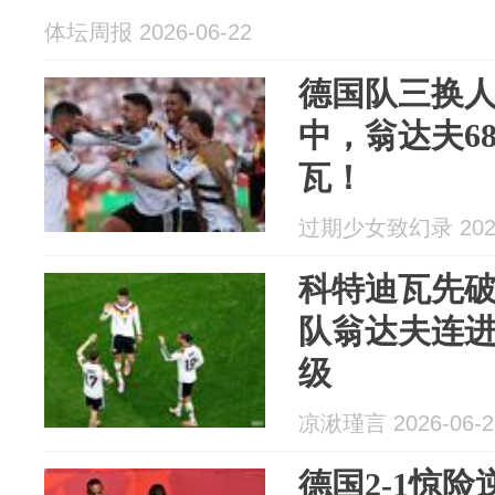
体坛周报 2026-06-22
德国队三换
中，翁达夫6
瓦！
过期少女致幻录 2026
科特迪瓦先
队翁达夫连进
级
凉湫瑾言 2026-06-2
德国2-1惊