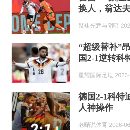
换人，翁达
聚焦光辉与阴暗 2026
“超级替补”
国2-1逆转科
星耀国际足坛 2026-0
德国2-1科
人神操作
老嗮说体育 2026-06