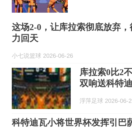
这场2-0，让库拉索彻底放弃
力回天
小七说篮球 2026-06-26
库拉索0比2
双响送科特
浮萍足球 2026-06-2
科特迪瓦小将世界杯发挥引巴