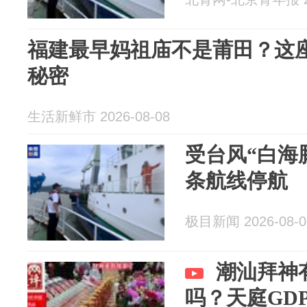
福建最早妈祖庙不是莆田？这
秘密
生活新鲜市 2026-08-08
受台风“白海豚
条航线停航
极目新闻 2026-08-0
潮汕拜神
吗？天庭GD