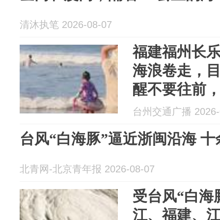
清沐执笔 2026-08-07
福建福州长
海浪卷走，
醒不要往前
被好心人救
台州交通广播 2026-0
台风“白海豚”逼近浙闽沿海 
北青网-北京青年报 2026-08-07
受台风“白海
江、福建、