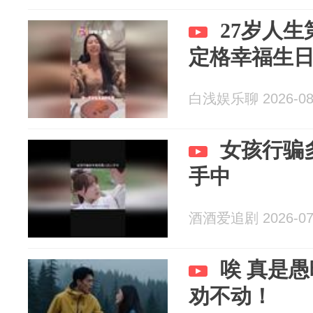
27岁人
定格幸福生
白浅娱乐聊 2026-08
女孩行骗
手中
酒酒爱追剧 2026-07
唉 真是
劝不动！