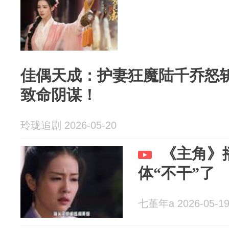
佳偶天成：护妻狂魔陆千乔怒
致命阴谋！
玲珑追剧 2026-05-20
《主角》
体“不干”了
七堇年a 2026-05-1