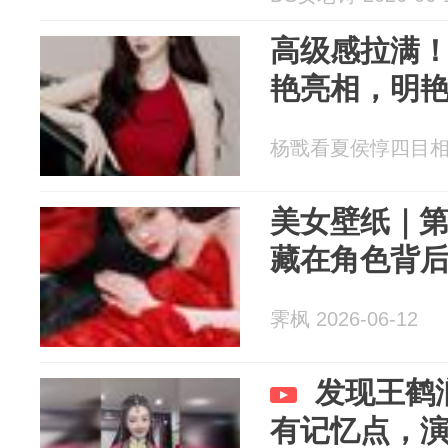
高级感拉满
艳亮相，明
杨戬看夏侯惇四目相对 2
美女壁纸｜第2
藏在角色背后
霁枫 2026-06-12
发现王鹤
有记忆点，