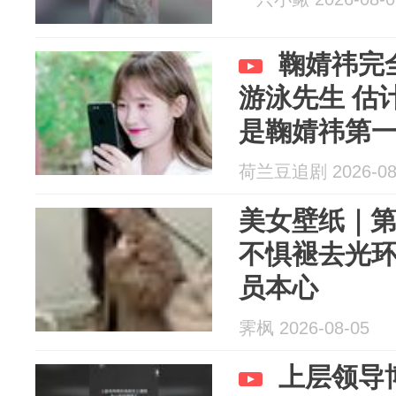
鞠婧祎完
游泳先生 估
是鞠婧祎第
荷兰豆追剧 2026-08
美女壁纸｜第4
不惧褪去光
员本心
霁枫 2026-08-05
上层领导