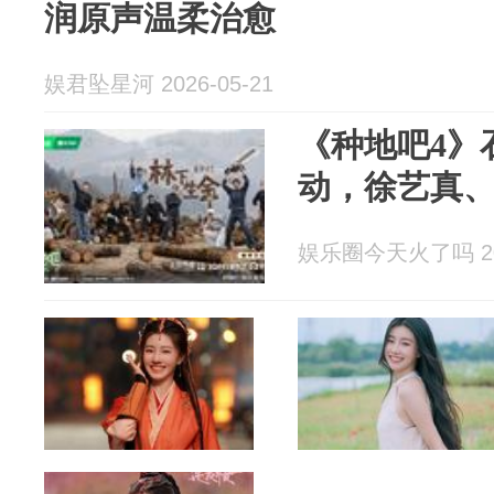
润原声温柔治愈
娱君坠星河 2026-05-21
《种地吧4》
动，徐艺真
娱乐圈今天火了吗 202