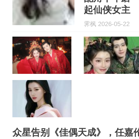
起仙侠女主
霁枫 2026-05-22
众星告别《佳偶天成》，任嘉