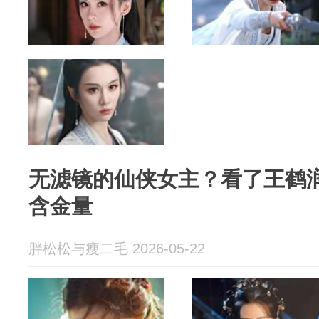
无滤镜的仙侠女主？看了王鹤
含金量
胖松松与瘦二毛 2026-05-22