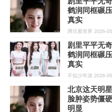
剧里平平无
鹤润同框碾
真实
蹲坑看世界 2026-05
剧里平平无
鹤润同框碾
真实
不似少年游 2026-05
北京这天明
脸肿姿势僵
明显