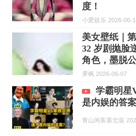
度！
小爱娱乐 2026-06-1
美女壁纸｜第2
32 岁剧抛
角色，墨脱
板
霁枫 2026-06-07
学霸明星
是内娱的答
青山闲客塞北翁 2026