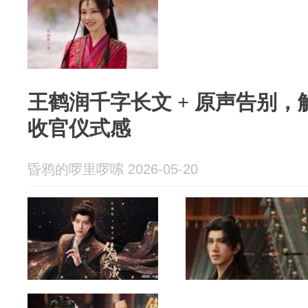
王鹤润千字长文 + 原声告别
收官仪式感
昏鸦的啰里啰嗦 2026-05-20