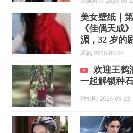
老誡科普 2026-05-2
美女壁纸｜第2
《佳偶天成
湄，32 岁
霁枫 2026-05-24
欢迎王鹤润
一起解锁种
种地吧 2026-05-23