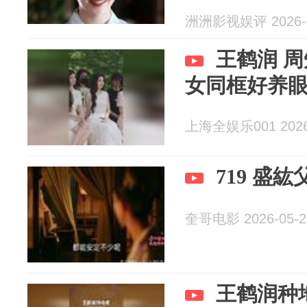
洲洲影视娱评 2026-0
王鹤润 周
女同框好养
上海全娱乐001 2026-
719 盛
奎哥电影 2026-05-2
王鹤润种