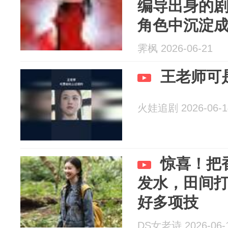
编导出身的
角色中沉淀
霁枫 2026-06-21
王老师可
火娃追剧 2026-06-1
惊喜！把
发水，田间
好多项技
DS女老诗 2026-06-