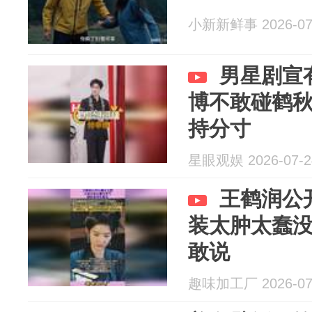
小新新鲜事 2026-07
男星剧宣
博不敢碰鹤
持分寸
星眼观娱 2026-07-2
王鹤润公
装太肿太蠢
敢说
趣味加工厂 2026-07