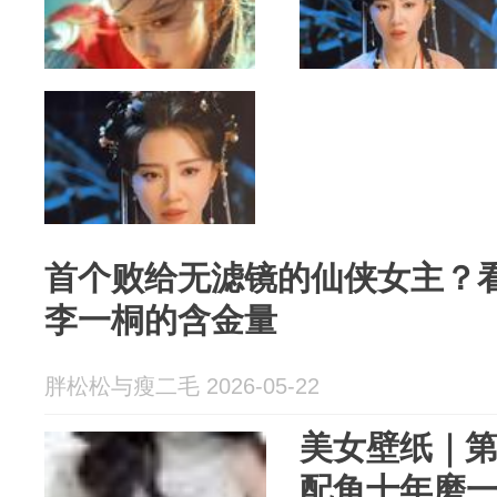
首个败给无滤镜的仙侠女主？
李一桐的含金量
胖松松与瘦二毛 2026-05-22
美女壁纸｜第2
配角十年磨