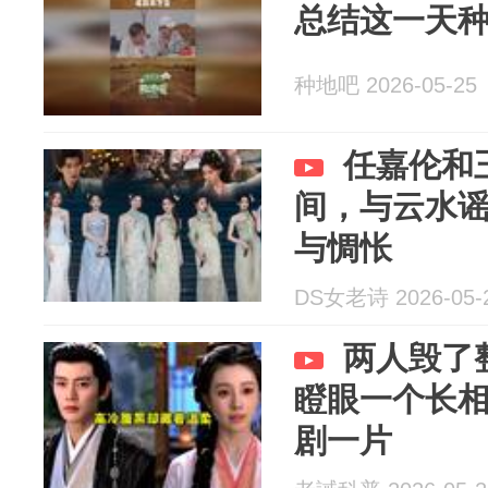
总结这一天
种地吧 2026-05-25
任嘉伦和
间，与云水
与惆怅
DS女老诗 2026-05-
两人毁了
瞪眼一个长
剧一片