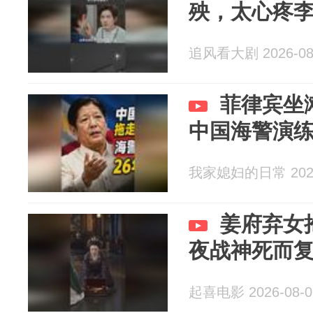
殃，太心疼
追风看大剧 2026-08
菲律宾坐
中国海警演
我家媳妇的日常 2026
姜府弃女
夜战神死而
起喜电影 2026-08-0