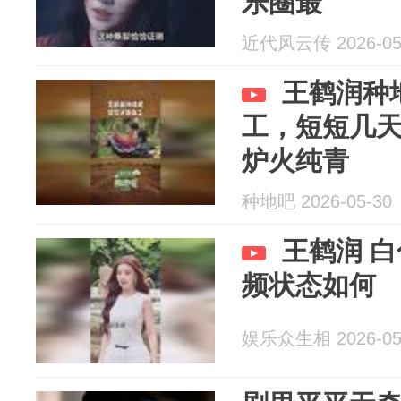
乐圈最
近代风云传 2026-05
王鹤润种
工，短短几
炉火纯青
种地吧 2026-05-30
王鹤润 
频状态如何
娱乐众生相 2026-05