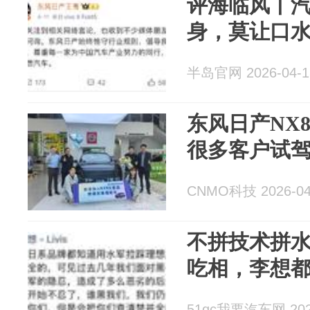
评海临风丨
身，莫让口
半岛官网 2026-04-1
东风日产NX
很多客户试
CNMO科技 2026-04
不拼技术拼
吃相，李想
51qc我要汽车网 2026