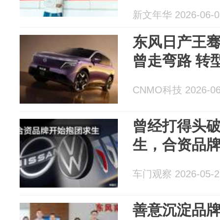
新文年华 2026-06-0
东风日产王
曾走弯路 转
CNMO科技 2026-06
曾经打得头
生，合资品
车门观察 2026-05-2
善意沉淀品