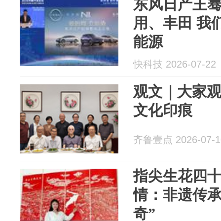
东风日产王
用、丰田 我
能源
快科技 2026-07-22
观文｜大家
文化印痕
齐鲁壹点 2026-07-1
指尖生花四
情：非遗传承
奇”