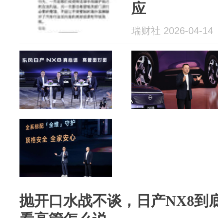
应
瑞财社 2026-04-14
抛开口水战不谈，日产NX8到