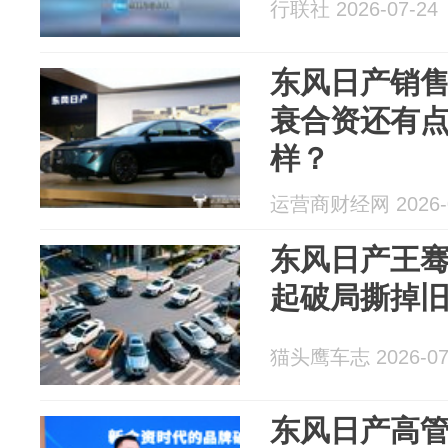
行联社 2026-07-24
东风日产销
衰合资还有点
样？
运营商财经网 2026-0
东风日产王
起破局撕掉
猫头鹰车志 2026-07
东风日产高管